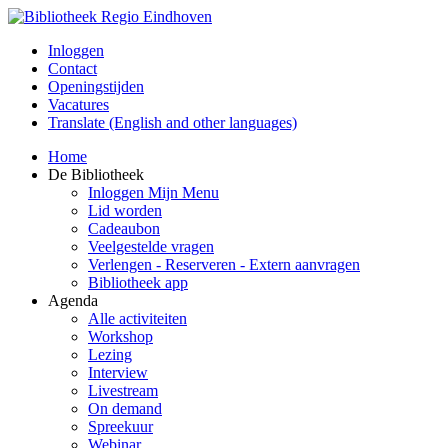
Inloggen
Contact
Openingstijden
Vacatures
Translate (English and other languages)
Home
De Bibliotheek
Inloggen Mijn Menu
Lid worden
Cadeaubon
Veelgestelde vragen
Verlengen - Reserveren - Extern aanvragen
Bibliotheek app
Agenda
Alle activiteiten
Workshop
Lezing
Interview
Livestream
On demand
Spreekuur
Webinar