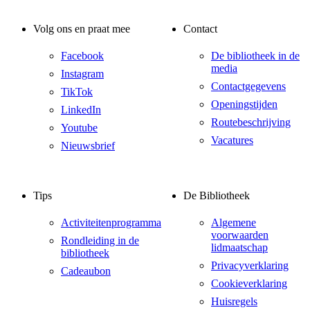
Volg ons en praat mee
Contact
Facebook
De bibliotheek in de
media
Instagram
Contactgegevens
TikTok
Openingstijden
LinkedIn
Routebeschrijving
Youtube
Vacatures
Nieuwsbrief
Tips
De Bibliotheek
Activiteitenprogramma
Algemene
voorwaarden
Rondleiding in de
lidmaatschap
bibliotheek
Privacyverklaring
Cadeaubon
Cookieverklaring
Huisregels