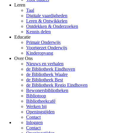
Leren
Taal
Digitale vaardigheden
Leren & Ontwikkelen
Ontdekken & Onderzoeken
Kennis delen
Educatie
Primair Onderwijs
Voortgezet Onderwijs
Kinderopvang
Over Ons
Nieuws en verhalen
de Bibliotheek Eindhoven
de Bibliotheek Waalre
de Bibliotheek Best
de Bibliotheek Regio Eindhoven
Bewonersbibliotheken
Bibliotoop
Bibliotheekcafé
Werken bij
Openingstijden
Contact
Inloggen
Contact