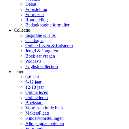
Debat
Voorstelling
Voorlezen
Rondleiding
Bedankpagina formulier
Collectie
Inspiratie & Tips
Catalogus
Online Lezen & Luisteren
Jeugd & Jongeren
Boek aanvragen
Podcasts
English collection
Jeugd
0-6 jaar
6-12 jaar
12-18 jaar
Online lezen
Online leren
Boekstart
Voorlezen in de bieb
MakersPlaats
Kindervoorstellingen
Alle jeugdactiviteiten
Voor ouders