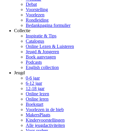
Debat
Voorstelling
Voorlezen
Rondleiding
Bedankpagina formulier
Collectie
Inspiratie & Tips
Catalogus
Online Lezen & Luisteren
Jeugd & Jongeren
Boek aanvragen
Podcasts
English collection
Jeugd
0-6 jaar
6-12 jaar
12-18 jaar
Online lezen
Online leren
Boekstart
Voorlezen in de bieb
MakersPlaats
Kindervoorstellingen
Alle jeugdactiviteiten
Voor ouders