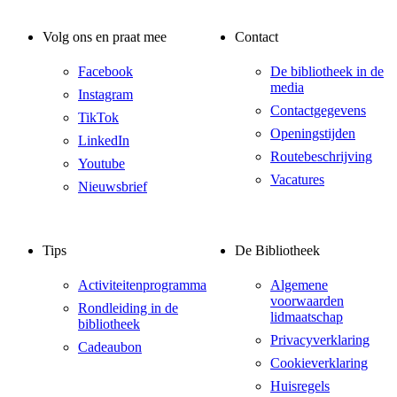
Volg ons en praat mee
Contact
Facebook
De bibliotheek in de
media
Instagram
Contactgegevens
TikTok
Openingstijden
LinkedIn
Routebeschrijving
Youtube
Vacatures
Nieuwsbrief
Tips
De Bibliotheek
Activiteitenprogramma
Algemene
voorwaarden
Rondleiding in de
lidmaatschap
bibliotheek
Privacyverklaring
Cadeaubon
Cookieverklaring
Huisregels