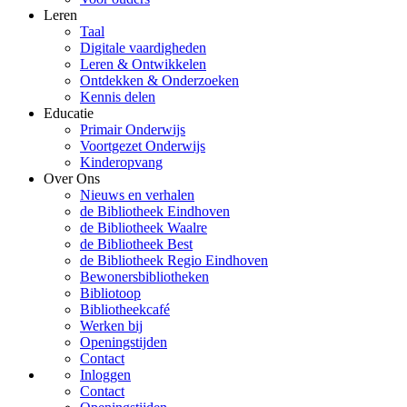
Leren
Taal
Digitale vaardigheden
Leren & Ontwikkelen
Ontdekken & Onderzoeken
Kennis delen
Educatie
Primair Onderwijs
Voortgezet Onderwijs
Kinderopvang
Over Ons
Nieuws en verhalen
de Bibliotheek Eindhoven
de Bibliotheek Waalre
de Bibliotheek Best
de Bibliotheek Regio Eindhoven
Bewonersbibliotheken
Bibliotoop
Bibliotheekcafé
Werken bij
Openingstijden
Contact
Inloggen
Contact