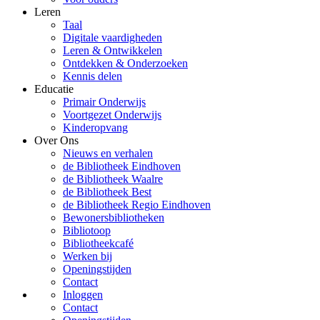
Leren
Taal
Digitale vaardigheden
Leren & Ontwikkelen
Ontdekken & Onderzoeken
Kennis delen
Educatie
Primair Onderwijs
Voortgezet Onderwijs
Kinderopvang
Over Ons
Nieuws en verhalen
de Bibliotheek Eindhoven
de Bibliotheek Waalre
de Bibliotheek Best
de Bibliotheek Regio Eindhoven
Bewonersbibliotheken
Bibliotoop
Bibliotheekcafé
Werken bij
Openingstijden
Contact
Inloggen
Contact