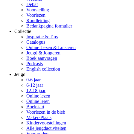
Debat
Voorstelling
Voorlezen
Rondleiding
Bedankpagina formulier
Collectie
Inspiratie & Tips
Catalogus
Online Lezen & Luisteren
Jeugd & Jongeren
Boek aanvragen
Podcasts
English collection
Jeugd
0-6 jaar
6-12 jaar
12-18 jaar
Online lezen
Online leren
Boekstart
Voorlezen in de bieb
MakersPlaats
Kindervoorstellingen
Alle jeugdactiviteiten
Voor ouders