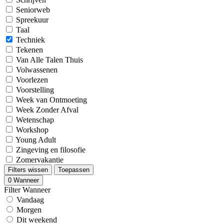
Seniorweb
Spreekuur
Taal
Techniek
Tekenen
Van Alle Talen Thuis
Volwassenen
Voorlezen
Voorstelling
Week van Ontmoeting
Week Zonder Afval
Wetenschap
Workshop
Young Adult
Zingeving en filosofie
Zomervakantie
Filters wissen
Toepassen
0
Wanneer
Filter Wanneer
Vandaag
Morgen
Dit weekend