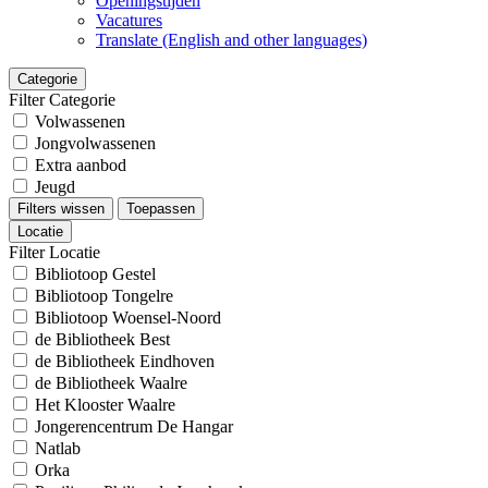
Openingstijden
Vacatures
Translate (English and other languages)
Categorie
Filter Categorie
Volwassenen
Jongvolwassenen
Extra aanbod
Jeugd
Filters wissen
Toepassen
Locatie
Filter Locatie
Bibliotoop Gestel
Bibliotoop Tongelre
Bibliotoop Woensel-Noord
de Bibliotheek Best
de Bibliotheek Eindhoven
de Bibliotheek Waalre
Het Klooster Waalre
Jongerencentrum De Hangar
Natlab
Orka