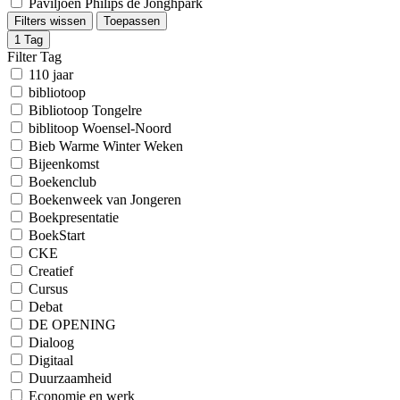
Paviljoen Philips de Jonghpark
Filters wissen
Toepassen
1
Tag
Filter Tag
110 jaar
bibliotoop
Bibliotoop Tongelre
biblitoop Woensel-Noord
Bieb Warme Winter Weken
Bijeenkomst
Boekenclub
Boekenweek van Jongeren
Boekpresentatie
BoekStart
CKE
Creatief
Cursus
Debat
DE OPENING
Dialoog
Digitaal
Duurzaamheid
Economie en werk