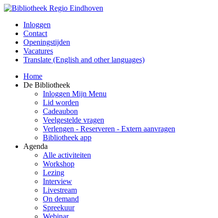
Inloggen
Contact
Openingstijden
Vacatures
Translate (English and other languages)
Home
De Bibliotheek
Inloggen Mijn Menu
Lid worden
Cadeaubon
Veelgestelde vragen
Verlengen - Reserveren - Extern aanvragen
Bibliotheek app
Agenda
Alle activiteiten
Workshop
Lezing
Interview
Livestream
On demand
Spreekuur
Webinar