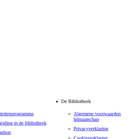
De Bibliotheek
iteitenprogramma
Algemene voorwaarden
lidmaatschap
eiding in de bibliotheek
Privacyverklaring
aubon
Cookieverklaring