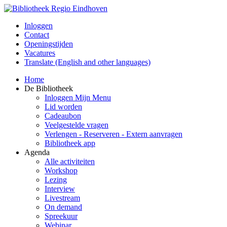
Inloggen
Contact
Openingstijden
Vacatures
Translate (English and other languages)
Home
De Bibliotheek
Inloggen Mijn Menu
Lid worden
Cadeaubon
Veelgestelde vragen
Verlengen - Reserveren - Extern aanvragen
Bibliotheek app
Agenda
Alle activiteiten
Workshop
Lezing
Interview
Livestream
On demand
Spreekuur
Webinar