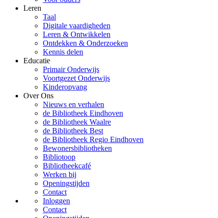
Leren
Taal
Digitale vaardigheden
Leren & Ontwikkelen
Ontdekken & Onderzoeken
Kennis delen
Educatie
Primair Onderwijs
Voortgezet Onderwijs
Kinderopvang
Over Ons
Nieuws en verhalen
de Bibliotheek Eindhoven
de Bibliotheek Waalre
de Bibliotheek Best
de Bibliotheek Regio Eindhoven
Bewonersbibliotheken
Bibliotoop
Bibliotheekcafé
Werken bij
Openingstijden
Contact
Inloggen
Contact