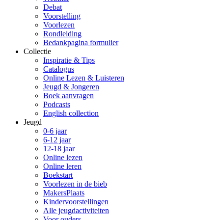
Debat
Voorstelling
Voorlezen
Rondleiding
Bedankpagina formulier
Collectie
Inspiratie & Tips
Catalogus
Online Lezen & Luisteren
Jeugd & Jongeren
Boek aanvragen
Podcasts
English collection
Jeugd
0-6 jaar
6-12 jaar
12-18 jaar
Online lezen
Online leren
Boekstart
Voorlezen in de bieb
MakersPlaats
Kindervoorstellingen
Alle jeugdactiviteiten
Voor ouders