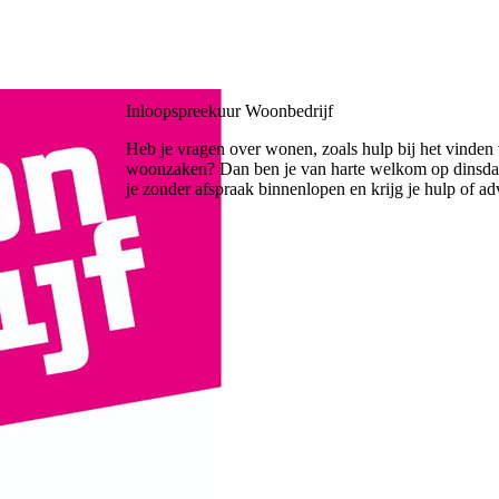
Inloopspreekuur Woonbedrijf
Heb je vragen over wonen, zoals hulp bij het vinden
woonzaken? Dan ben je van harte welkom op dinsdago
je zonder afspraak binnenlopen en krijg je hulp of ad