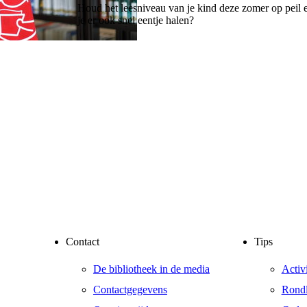
Houd het leesniveau van je kind deze zomer op peil e
je er ook snel eentje halen?
Contact
Tips
De bibliotheek in de media
Activ
Contactgegevens
Rondl