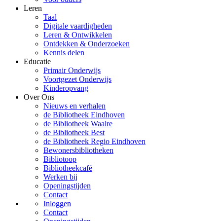
Leren
Taal
Digitale vaardigheden
Leren & Ontwikkelen
Ontdekken & Onderzoeken
Kennis delen
Educatie
Primair Onderwijs
Voortgezet Onderwijs
Kinderopvang
Over Ons
Nieuws en verhalen
de Bibliotheek Eindhoven
de Bibliotheek Waalre
de Bibliotheek Best
de Bibliotheek Regio Eindhoven
Bewonersbibliotheken
Bibliotoop
Bibliotheekcafé
Werken bij
Openingstijden
Contact
Inloggen
Contact