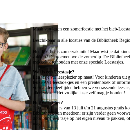
Maak van lezen een zomerfeestje met het bieb-Leesta
Beschikbaar in alle locaties van de Bibliotheek Reg
Heerlijk, het is zomervakantie! Maar wist je dat kind
zakken? Dit noemen we de zomerdip. De Bibliotheek 
makkelijk te houden met onze speciale Leestasjes.
Wat is een Leestasje?
Een tasje vol leesplezier op maat! Voor kinderen uit 
leuke AVI-leesboekjes en een prentenboek of inform
voor andere leeftijden hebben we verrassende leestasj
allerleukste? Het vrolijke tasje zelf mag je houden!
Hoe werkt het?
Je kunt de tasjes van 13 juli t/m 21 augustus gratis 
Bibliotheek kan meedoen; er zijn verder geen voorwaa
door blind een tasje op het eigen niveau te pakken, of
mag!