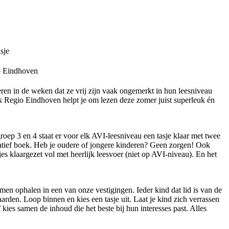
sje
io Eindhoven
eren in de weken dat ze vrij zijn vaak ongemerkt in hun leesniveau
Regio Eindhoven helpt je om lezen deze zomer juist superleuk én
groep 3 en 4 staat er voor elk AVI-leesniveau een tasje klaar met twee
atief boek. Heb je oudere of jongere kinderen? Geen zorgen! Ook
es klaargezet vol met heerlijk leesvoer (niet op AVI-niveau). En het
komen ophalen in een van onze vestigingen. Ieder kind dat lid is van de
rden. Loop binnen en kies een tasje uit. Laat je kind zich verrassen
 kies samen de inhoud die het beste bij hun interesses past. Alles