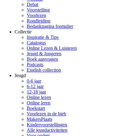
Debat
Voorstelling
Voorlezen
Rondleiding
Bedankpagina formulier
Collectie
Inspiratie & Tips
Catalogus
Online Lezen & Luisteren
Jeugd & Jongeren
Boek aanvragen
Podcasts
English collection
Jeugd
0-6 jaar
6-12 jaar
12-18 jaar
Online lezen
Online leren
Boekstart
Voorlezen in de bieb
MakersPlaats
Kindervoorstellingen
Alle jeugdactiviteiten
Voor ouders