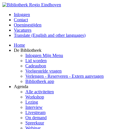
Inloggen
Contact
Openingstijden
Vacatures
Translate (English and other languages)
Home
De Bibliotheek
Inloggen Mijn Menu
Lid worden
Cadeaubon
Veelgestelde vragen
Verlengen - Reserveren - Extern aanvragen
Bibliotheek app
Agenda
Alle activiteiten
Workshop
Lezing
Interview
Livestream
On demand
Spreekuur
Webinar