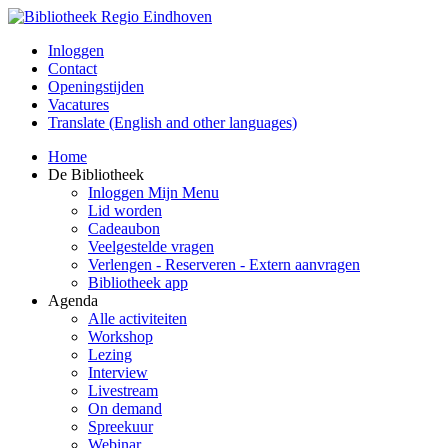
Inloggen
Contact
Openingstijden
Vacatures
Translate (English and other languages)
Home
De Bibliotheek
Inloggen Mijn Menu
Lid worden
Cadeaubon
Veelgestelde vragen
Verlengen - Reserveren - Extern aanvragen
Bibliotheek app
Agenda
Alle activiteiten
Workshop
Lezing
Interview
Livestream
On demand
Spreekuur
Webinar