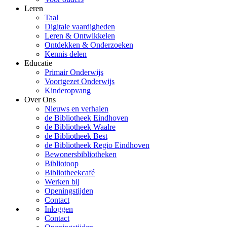
Leren
Taal
Digitale vaardigheden
Leren & Ontwikkelen
Ontdekken & Onderzoeken
Kennis delen
Educatie
Primair Onderwijs
Voortgezet Onderwijs
Kinderopvang
Over Ons
Nieuws en verhalen
de Bibliotheek Eindhoven
de Bibliotheek Waalre
de Bibliotheek Best
de Bibliotheek Regio Eindhoven
Bewonersbibliotheken
Bibliotoop
Bibliotheekcafé
Werken bij
Openingstijden
Contact
Inloggen
Contact