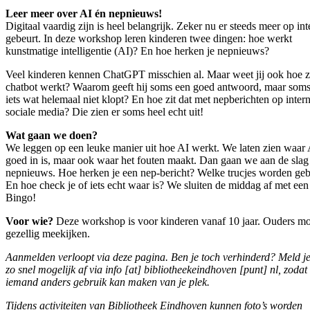
Leer meer over AI én nepnieuws!
Digitaal vaardig zijn is heel belangrijk. Zeker nu er steeds meer op int
gebeurt. In deze workshop leren kinderen twee dingen: hoe werkt
kunstmatige intelligentie (AI)? En hoe herken je nepnieuws?
Veel kinderen kennen ChatGPT misschien al. Maar weet jij ook hoe z
chatbot werkt? Waarom geeft hij soms een goed antwoord, maar som
iets wat helemaal niet klopt? En hoe zit dat met nepberichten op inter
sociale media? Die zien er soms heel echt uit!
Wat gaan we doen?
We leggen op een leuke manier uit hoe AI werkt. We laten zien waar 
goed in is, maar ook waar het fouten maakt. Dan gaan we aan de slag
nepnieuws. Hoe herken je een nep-bericht? Welke trucjes worden geb
En hoe check je of iets echt waar is? We sluiten de middag af met een
Bingo!
Voor wie?
Deze workshop is voor kinderen vanaf 10 jaar. Ouders m
gezellig meekijken.
Aanmelden verloopt via deze pagina. Ben je toch verhinderd? Meld j
zo snel mogelijk af via
info [at] bibliotheekeindhoven [punt] nl
, zodat
iemand anders gebruik kan maken van je plek.
Tijdens activiteiten van Bibliotheek Eindhoven kunnen foto’s worden