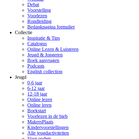
Debat
Voorstelling
Voorlezen
Rondleiding
Bedankpagina formulier
Collectie
Inspiratie & Tips
Catalogus
Online Lezen & Luisteren
Jeugd & Jongeren
Boek aanvragen
Podcasts
English collection
Jeugd
0-6 jaar
6-12 jaar
12-18 jaar
Online lezen
Online leren
Boekstart
Voorlezen in de bieb
MakersPlaats
Kindervoorstellingen
Alle jeugdactiviteiten
Voor ouders