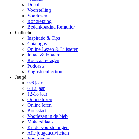
Debat
Voorstelling
Voorlezen
Rondleiding
Bedankpagina formulier
Collectie
Inspiratie & Tips
Catalogus
Online Lezen & Luisteren
Jeugd & Jongeren
Boek aanvragen
Podcasts
English collection
Jeugd
0-6 jaar
6-12 jaar
12-18 jaar
Online lezen
Online leren
Boekstart
Voorlezen in de bieb
MakersPlaats
Kindervoorstellingen
Alle jeugdactiviteiten
Voor ouders