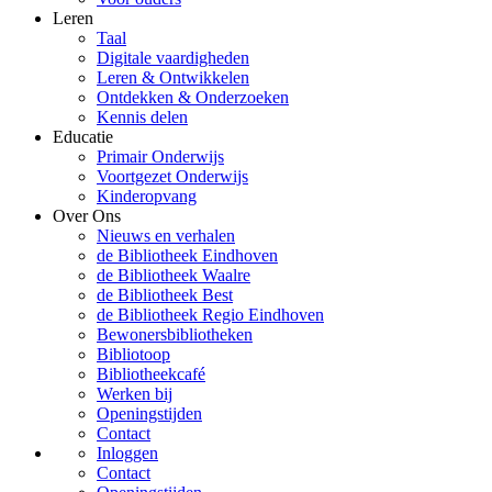
Leren
Taal
Digitale vaardigheden
Leren & Ontwikkelen
Ontdekken & Onderzoeken
Kennis delen
Educatie
Primair Onderwijs
Voortgezet Onderwijs
Kinderopvang
Over Ons
Nieuws en verhalen
de Bibliotheek Eindhoven
de Bibliotheek Waalre
de Bibliotheek Best
de Bibliotheek Regio Eindhoven
Bewonersbibliotheken
Bibliotoop
Bibliotheekcafé
Werken bij
Openingstijden
Contact
Inloggen
Contact