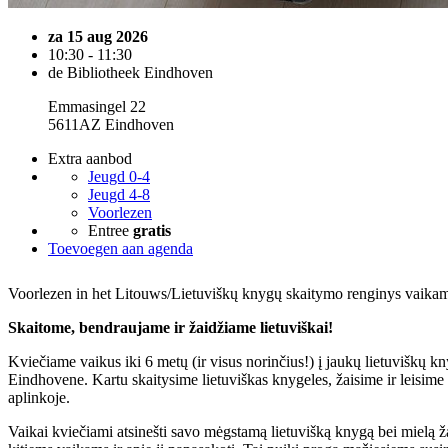
za 15 aug 2026
10:30 - 11:30
de Bibliotheek Eindhoven
Emmasingel 22
5611AZ Eindhoven
Extra aanbod
Jeugd 0-4
Jeugd 4-8
Voorlezen
Entree
gratis
Toevoegen aan agenda
Voorlezen in het Litouws/Lietuviškų knygų skaitymo renginys vaika
Skaitome, bendraujame ir žaidžiame lietuviškai!
Kviečiame vaikus iki 6 metų (ir visus norinčius!) į jaukų lietuviškų k
Eindhovene. Kartu skaitysime lietuviškas knygeles, žaisime ir leisime
aplinkoje.
Vaikai kviečiami atsinešti savo mėgstamą lietuvišką knygą bei mielą ža