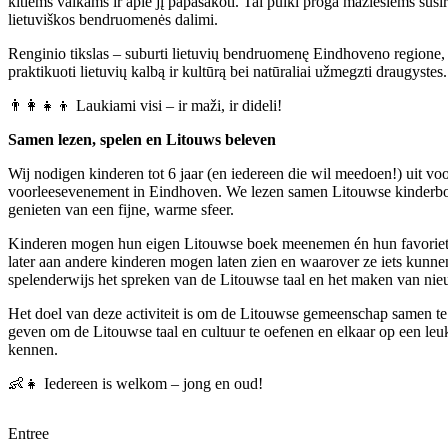
kitiems vaikams ir apie jį papasakoti. Tai puiki proga mažiesiems susira
lietuviškos bendruomenės dalimi.
Renginio tikslas – suburti lietuvių bendruomenę Eindhoveno regione,
praktikuoti lietuvių kalbą ir kultūrą bei natūraliai užmegzti draugystes.
👨‍👩‍👧‍👦 Laukiami visi – ir maži, ir dideli!
Samen lezen, spelen en Litouws beleven
Wij nodigen kinderen tot 6 jaar (en iedereen die wil meedoen!) uit vo
voorleesevenement in Eindhoven. We lezen samen Litouwse kinderbo
genieten van een fijne, warme sfeer.
Kinderen mogen hun eigen Litouwse boek meenemen én hun favoriete 
later aan andere kinderen mogen laten zien en waarover ze iets kunne
spelenderwijs het spreken van de Litouwse taal en het maken van nie
Het doel van deze activiteit is om de Litouwse gemeenschap samen te
geven om de Litouwse taal en cultuur te oefenen en elkaar op een leu
kennen.
👶👧 Iedereen is welkom – jong en oud!
Entree