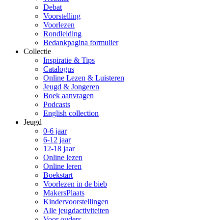
Debat
Voorstelling
Voorlezen
Rondleiding
Bedankpagina formulier
Collectie
Inspiratie & Tips
Catalogus
Online Lezen & Luisteren
Jeugd & Jongeren
Boek aanvragen
Podcasts
English collection
Jeugd
0-6 jaar
6-12 jaar
12-18 jaar
Online lezen
Online leren
Boekstart
Voorlezen in de bieb
MakersPlaats
Kindervoorstellingen
Alle jeugdactiviteiten
Voor ouders