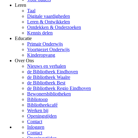
Leren
Taal
Digitale vaardigheden
Leren & Ontwikkelen
Ontdekken & Onderzoeken
Kennis delen
Educatie
Primair Onderwijs
Voortgezet Onderwijs
Kinderopvang
Over Ons
Nieuws en verhalen
de Bibliotheek Eindhoven
de Bibliotheek Waalre
de Bibliotheek Best
de Bibliotheek Regio Eindhoven
Bewonersbibliotheken
Bibliotoop
Bibliotheekcafé
Werken bij
Openingstijden
Contact
Inloggen
Contact