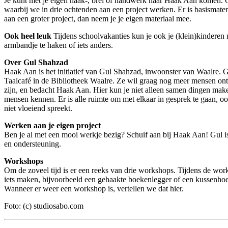
Je kunt met je eigen haak-, brei of handwerk naar Haak Aan komen. 
waarbij we in drie ochtenden aan een project werken. Er is basismate
aan een groter project, dan neem je je eigen materiaal mee.
Ook heel leuk
Tijdens schoolvakanties kun je ook je (klein)kinderen
armbandje te haken of iets anders.
Over Gul Shahzad
Haak Aan is het initiatief van Gul Shahzad, inwoonster van Waalre. G
Taalcafé in de Bibliotheek Waalre. Ze wil graag nog meer mensen ont
zijn, en bedacht Haak Aan. Hier kun je niet alleen samen dingen make
mensen kennen. Er is alle ruimte om met elkaar in gesprek te gaan, oo
niet vloeiend spreekt.
Werken aan je eigen project
Ben je al met een mooi werkje bezig? Schuif aan bij Haak Aan! Gul is
en ondersteuning.
Workshops
Om de zoveel tijd is er een reeks van drie workshops. Tijdens de work
iets maken, bijvoorbeeld een gehaakte boekenlegger of een kussenhoes
Wanneer er weer een workshop is, vertellen we dat hier.
Foto: (c) studiosabo.com