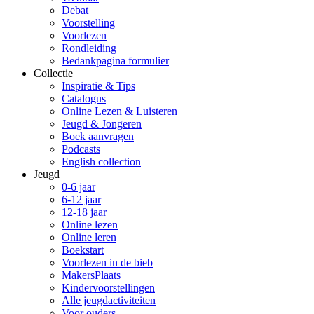
Debat
Voorstelling
Voorlezen
Rondleiding
Bedankpagina formulier
Collectie
Inspiratie & Tips
Catalogus
Online Lezen & Luisteren
Jeugd & Jongeren
Boek aanvragen
Podcasts
English collection
Jeugd
0-6 jaar
6-12 jaar
12-18 jaar
Online lezen
Online leren
Boekstart
Voorlezen in de bieb
MakersPlaats
Kindervoorstellingen
Alle jeugdactiviteiten
Voor ouders