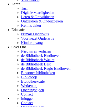
Leren
Taal
Digitale vaardigheden
Leren & Ontwikkelen
Ontdekken & Onderzoeken
Kennis delen
Educatie
Primair Onderwijs
Voortgezet Onderwijs
Kinderopvang
Over Ons
Nieuws en verhalen
de Bibliotheek Eindhoven
de Bibliotheek Waalre
de Bibliotheek Best
de Bibliotheek Regio Eindhoven
Bewonersbibliotheken
Bibliotoop
Bibliotheekcafé
Werken bij
Openingstijden
Contact
Inloggen
Contact