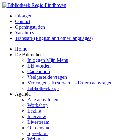
Inloggen
Contact
Openingstijden
Vacatures
Translate (English and other languages)
Home
De Bibliotheek
Inloggen Mijn Menu
Lid worden
Cadeaubon
Veelgestelde vragen
Verlengen - Reserveren - Extern aanvragen
Bibliotheek app
Agenda
Alle activiteiten
Workshop
Lezing
Interview
Livestream
On demand
Spreekuur
Webinar