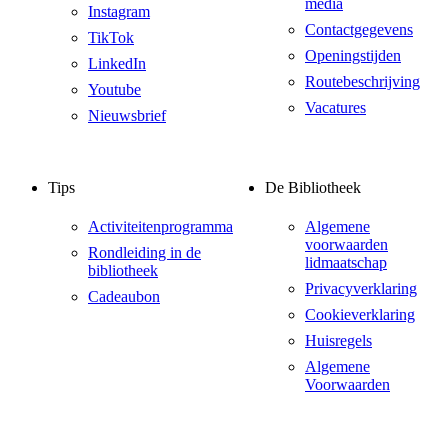
media
Instagram
Contactgegevens
TikTok
Openingstijden
LinkedIn
Routebeschrijving
Youtube
Vacatures
Nieuwsbrief
Tips
De Bibliotheek
Activiteitenprogramma
Algemene
voorwaarden
Rondleiding in de
lidmaatschap
bibliotheek
Privacyverklaring
Cadeaubon
Cookieverklaring
Huisregels
Algemene
Voorwaarden