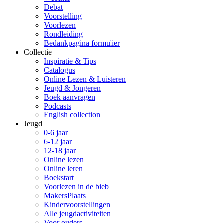
Debat
Voorstelling
Voorlezen
Rondleiding
Bedankpagina formulier
Collectie
Inspiratie & Tips
Catalogus
Online Lezen & Luisteren
Jeugd & Jongeren
Boek aanvragen
Podcasts
English collection
Jeugd
0-6 jaar
6-12 jaar
12-18 jaar
Online lezen
Online leren
Boekstart
Voorlezen in de bieb
MakersPlaats
Kindervoorstellingen
Alle jeugdactiviteiten
Voor ouders