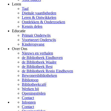
Leren
Taal
Digitale vaardigheden
Leren & Ontwikkelen
Ontdekken & Onderzoeken
Kennis delen
Educatie
Primair Onderwijs
Voortgezet Onderwijs
Kinderopvang
Over Ons
Nieuws en verhalen
de Bibliotheek Eindhoven
de Bibliotheek Waalre
de Bibliotheek Best
de Bibliotheek Regio Eindhoven
Bewonersbibliotheken
Bibliotoop
Bibliotheekcafé
Werken bij
Openingstijden
Contact
Inloggen
Contact