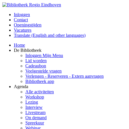
Inloggen
Contact
Openingstijden
Vacatures
Translate (English and other languages)
Home
De Bibliotheek
Inloggen Mijn Menu
Lid worden
Cadeaubon
Veelgestelde vragen
Verlengen - Reserveren - Extern aanvragen
Bibliotheek app
Agenda
Alle activiteiten
Workshop
Lezing
Interview
Livestream
On demand
Spreekuur
Webinar