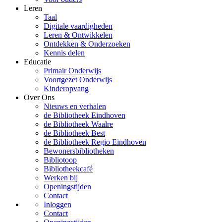
Leren
Taal
Digitale vaardigheden
Leren & Ontwikkelen
Ontdekken & Onderzoeken
Kennis delen
Educatie
Primair Onderwijs
Voortgezet Onderwijs
Kinderopvang
Over Ons
Nieuws en verhalen
de Bibliotheek Eindhoven
de Bibliotheek Waalre
de Bibliotheek Best
de Bibliotheek Regio Eindhoven
Bewonersbibliotheken
Bibliotoop
Bibliotheekcafé
Werken bij
Openingstijden
Contact
Inloggen
Contact