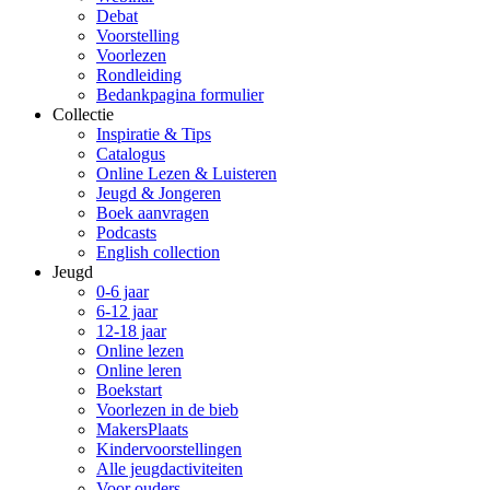
Debat
Voorstelling
Voorlezen
Rondleiding
Bedankpagina formulier
Collectie
Inspiratie & Tips
Catalogus
Online Lezen & Luisteren
Jeugd & Jongeren
Boek aanvragen
Podcasts
English collection
Jeugd
0-6 jaar
6-12 jaar
12-18 jaar
Online lezen
Online leren
Boekstart
Voorlezen in de bieb
MakersPlaats
Kindervoorstellingen
Alle jeugdactiviteiten
Voor ouders