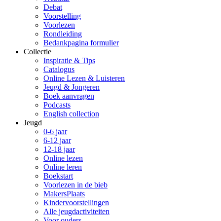
Debat
Voorstelling
Voorlezen
Rondleiding
Bedankpagina formulier
Collectie
Inspiratie & Tips
Catalogus
Online Lezen & Luisteren
Jeugd & Jongeren
Boek aanvragen
Podcasts
English collection
Jeugd
0-6 jaar
6-12 jaar
12-18 jaar
Online lezen
Online leren
Boekstart
Voorlezen in de bieb
MakersPlaats
Kindervoorstellingen
Alle jeugdactiviteiten
Voor ouders