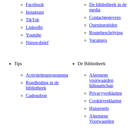
Facebook
De bibliotheek in de
media
Instagram
Contactgegevens
TikTok
Openingstijden
LinkedIn
Routebeschrijving
Youtube
Vacatures
Nieuwsbrief
Tips
De Bibliotheek
Activiteitenprogramma
Algemene
voorwaarden
Rondleiding in de
lidmaatschap
bibliotheek
Privacyverklaring
Cadeaubon
Cookieverklaring
Huisregels
Algemene
Voorwaarden