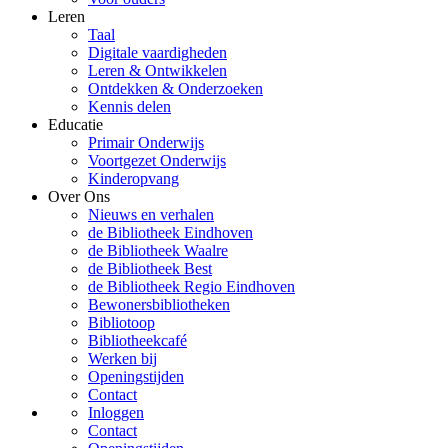
Leren
Taal
Digitale vaardigheden
Leren & Ontwikkelen
Ontdekken & Onderzoeken
Kennis delen
Educatie
Primair Onderwijs
Voortgezet Onderwijs
Kinderopvang
Over Ons
Nieuws en verhalen
de Bibliotheek Eindhoven
de Bibliotheek Waalre
de Bibliotheek Best
de Bibliotheek Regio Eindhoven
Bewonersbibliotheken
Bibliotoop
Bibliotheekcafé
Werken bij
Openingstijden
Contact
Inloggen
Contact