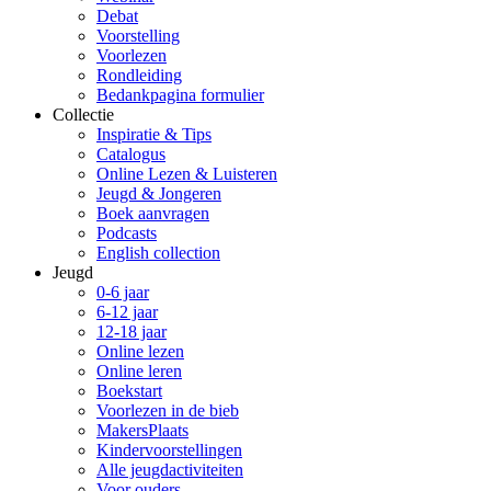
Debat
Voorstelling
Voorlezen
Rondleiding
Bedankpagina formulier
Collectie
Inspiratie & Tips
Catalogus
Online Lezen & Luisteren
Jeugd & Jongeren
Boek aanvragen
Podcasts
English collection
Jeugd
0-6 jaar
6-12 jaar
12-18 jaar
Online lezen
Online leren
Boekstart
Voorlezen in de bieb
MakersPlaats
Kindervoorstellingen
Alle jeugdactiviteiten
Voor ouders