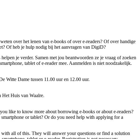
r weten over het lenen van e-books of over e-readers? Of over handige
blet? Of heb je hulp nodig bij het aanvragen van DigiD?
s helpen je verder. Samen met jou beantwoorden ze je vraag of zoeken
 smartphone, tablet of e-reader mee. Aanmelden is niet noodzakelijk.
 De Witte Dame tussen 11.00 uur en 12.00 uur.
in Het Huis van Waalre.
 you like to know more about borrowing e-books or about e-readers?
 smartphone or tablet? Or do you need help with applying for a
 with all of this. They will answer your questions or find a solution
 smartphone, tablet or e-reader. Registration is not necessary.