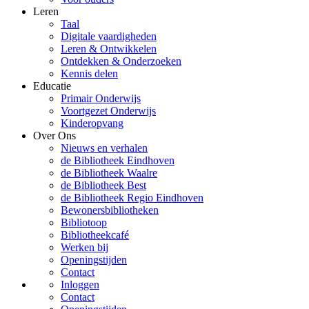
Leren
Taal
Digitale vaardigheden
Leren & Ontwikkelen
Ontdekken & Onderzoeken
Kennis delen
Educatie
Primair Onderwijs
Voortgezet Onderwijs
Kinderopvang
Over Ons
Nieuws en verhalen
de Bibliotheek Eindhoven
de Bibliotheek Waalre
de Bibliotheek Best
de Bibliotheek Regio Eindhoven
Bewonersbibliotheken
Bibliotoop
Bibliotheekcafé
Werken bij
Openingstijden
Contact
Inloggen
Contact