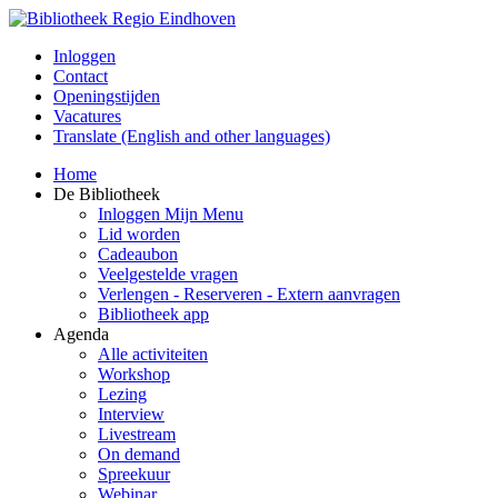
Inloggen
Contact
Openingstijden
Vacatures
Translate (English and other languages)
Home
De Bibliotheek
Inloggen Mijn Menu
Lid worden
Cadeaubon
Veelgestelde vragen
Verlengen - Reserveren - Extern aanvragen
Bibliotheek app
Agenda
Alle activiteiten
Workshop
Lezing
Interview
Livestream
On demand
Spreekuur
Webinar