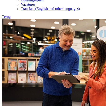
Openingstijden
Vacatures
Translate (English and other languages)
Terug