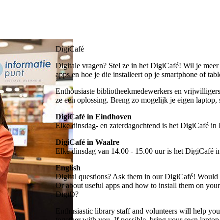
DigiCafé
Digitale vragen? Stel ze in het DigiCafé! Wil je mee
apps en hoe je die installeert op je smartphone of ta
Enthousiaste bibliotheekmedewerkers en vrijwilliger
ze een oplossing. Breng zo mogelijk je eigen laptop,
DigiCafé in Eindhoven
Elke dinsdag- en zaterdagochtend is het DigiCafé in
DigiCafé in Waalre
Elke dinsdag van 14.00 - 15.00 uur is het DigiCafé 
English
Digital questions? Ask them in our DigiCafé! Would
Or about useful apps and how to install them on your
DigiD?
Enthusiastic library staff and volunteers will help you
together with you. If possible, bring your own laptop,