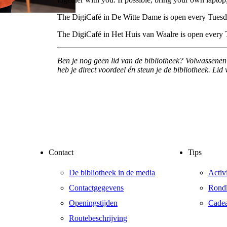
The DigiCafé in De Witte Dame is open every Tuesd
The DigiCafé in Het Huis van Waalre is open every 
Ben je nog geen lid van de bibliotheek? Volwassene
heb je direct voordeel én steun je de bibliotheek. L
Contact
Tips
De bibliotheek in de media
Activ
Contactgegevens
Rondl
Openingstijden
Cade
Routebeschrijving