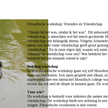
Filosofische workshop: Vrienden en Vriendschap
“Omdat hij het was, omdat ik het was”. Dit antwoor
vriendschap, is misschien wel het meest geciteerde fi
vriendschap een belangrijk thema. Volgens Aristotele
alleen een oude vaste vriendschap geeft groot geno
vriendschap.” En in onze eigen tijd, waarin wij som
vrienden en vriendschap voor ons? Wat betekent het
betekent het om iemands vriend te zijn?
Indeling workshop
In deze filosofische workshop gaan wij zelf filosofe
voor ons betekenen. Een open gesprek met elkaar, ze
afgewisseld met een interactief filosofisch college w
ervoor dat wij snel de diepte in kunnen gaan. De wor
Voor wie?
De workshop is bedoeld voor iedereen die samen met a
vriendschap. De workshop biedt een oefening in een f
vragen. Filosofische voorkennis is niet vereist.