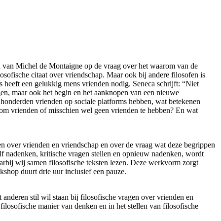
d van Michel de Montaigne op de vraag over het waarom van de
losofische citaat over vriendschap. Maar ook bij andere filosofen is
s heeft een gelukkig mens vrienden nodig. Seneca schrijft: “Niet
egen, maar ook het begin en het aanknopen van een nieuwe
s honderden vrienden op sociale platforms hebben, wat betekenen
 om vrienden of misschien wel geen vrienden te hebben? En wat
ren over vrienden en vriendschap en over de vraag wat deze begrippen
lf nadenken, kritische vragen stellen en opnieuw nadenken, wordt
aarbij wij samen filosofische teksten lezen. Deze werkvorm zorgt
kshop duurt drie uur inclusief een pauze.
nderen stil wil staan bij filosofische vragen over vrienden en
ilosofische manier van denken en in het stellen van filosofische