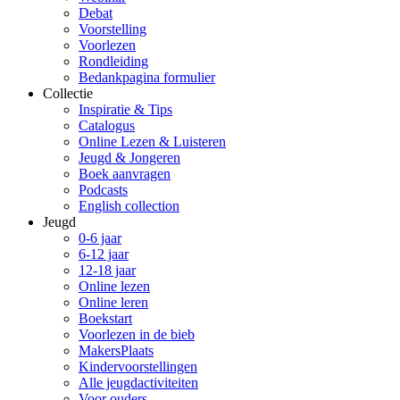
Debat
Voorstelling
Voorlezen
Rondleiding
Bedankpagina formulier
Collectie
Inspiratie & Tips
Catalogus
Online Lezen & Luisteren
Jeugd & Jongeren
Boek aanvragen
Podcasts
English collection
Jeugd
0-6 jaar
6-12 jaar
12-18 jaar
Online lezen
Online leren
Boekstart
Voorlezen in de bieb
MakersPlaats
Kindervoorstellingen
Alle jeugdactiviteiten
Voor ouders