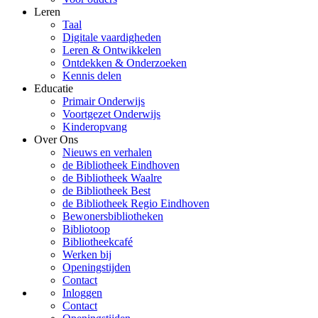
Leren
Taal
Digitale vaardigheden
Leren & Ontwikkelen
Ontdekken & Onderzoeken
Kennis delen
Educatie
Primair Onderwijs
Voortgezet Onderwijs
Kinderopvang
Over Ons
Nieuws en verhalen
de Bibliotheek Eindhoven
de Bibliotheek Waalre
de Bibliotheek Best
de Bibliotheek Regio Eindhoven
Bewonersbibliotheken
Bibliotoop
Bibliotheekcafé
Werken bij
Openingstijden
Contact
Inloggen
Contact