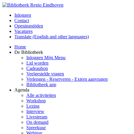
Inloggen
Contact
Openingstijden
Vacatures
Translate (English and other languages)
Home
De Bibliotheek
Inloggen Mijn Menu
Lid worden
Cadeaubon
Veelgestelde vragen
Verlengen - Reserveren - Extern aanvragen
Bibliotheek app
Agenda
Alle activiteiten
Workshop
Lezing
Interview
Livestream
On demand
Spreekuur
Webinar