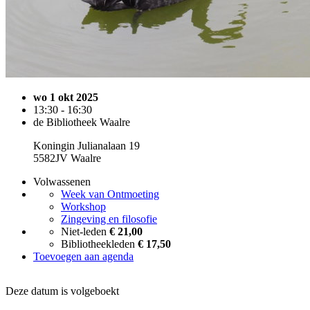
wo 1 okt 2025
13:30 - 16:30
de Bibliotheek Waalre
Koningin Julianalaan 19
5582JV Waalre
Volwassenen
Week van Ontmoeting
Workshop
Zingeving en filosofie
Niet-leden
€ 21,00
Bibliotheekleden
€ 17,50
Toevoegen aan agenda
Deze datum is volgeboekt