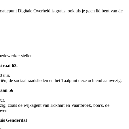
atiepunt Digitale Overheid is gratis, ook als je geen lid bent van de
medewerker stellen.
traat 62.
0 uur.
ciën, de sociaal raadslieden en het Taalpunt deze ochtend aanwezig.
laan 56
ur.
zig, zoals de wijkagent van Eckhart en Vaartbroek, boa’s, de
oven.
uis Genderdal