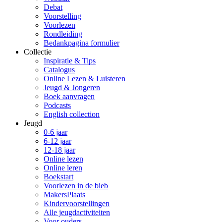
Debat
Voorstelling
Voorlezen
Rondleiding
Bedankpagina formulier
Collectie
Inspiratie & Tips
Catalogus
Online Lezen & Luisteren
Jeugd & Jongeren
Boek aanvragen
Podcasts
English collection
Jeugd
0-6 jaar
6-12 jaar
12-18 jaar
Online lezen
Online leren
Boekstart
Voorlezen in de bieb
MakersPlaats
Kindervoorstellingen
Alle jeugdactiviteiten
Voor ouders