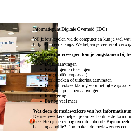
Informatiepunt Digitale Overheid (IDO)
Wil je iets regelen via de computer en kun je wel wat
hulp. Kom eens langs. We helpen je verder of verwijze
Voor deze onderwerpen kan je langskomen bij he
DigiD aanvragen
Belastingen en toeslagen
Zorg (patiëntenportaal)
Werk zoeken of uitkering aanvragen
Gezondheidsverklaring voor het rijbewijs aan
AOW en pensioen aanvragen
Inburgering
En nog veel meer
Wat doen de medewerkers van het Informatiepun
De medewerkers helpen je om zelf online de formulier
mee. Heb je een vraag over de inhoud? Bijvoorbeeld o
belastingaangifte? Dan maken de medewerkers een afs