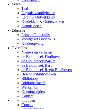
Leren
Taal
Digitale vaardigheden
Leren & Ontwikkelen
Ontdekken & Onderzoeken
Kennis delen
Educatie
Primair Onderwijs
Voortgezet Onderwijs
Kinderopvang
Over Ons
Nieuws en verhalen
de Bibliotheek Eindhoven
de Bibliotheek Waalre
de Bibliotheek Best
de Bibliotheek Regio Eindhoven
Bewonersbibliotheken
Bibliotoop
Bibliotheekcafé
Werken bij
Openingstijden
Contact
Inloggen
Contact