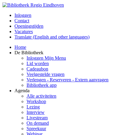
Inloggen
Contact
Openingstijden
Vacatures
Translate (English and other languages)
Home
De Bibliotheek
Inloggen Mijn Menu
Lid worden
Cadeaubon
Veelgestelde vragen
Verlengen - Reserveren - Extern aanvragen
Bibliotheek app
Agenda
Alle activiteiten
Workshop
Lezing
Interview
Livestream
On demand
Spreekuur
Webinar