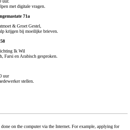
 uur.
lpen met digitale vragen.
ongemastate 71a
Ontmoet & Groet Gestel,
p krijgen bij moeilijke brieven.
358
ichting Ik Wil
h, Farsi en Arabisch gesproken.
0 uur
medewerker stellen.
 done on the computer via the Internet. For example, applying for