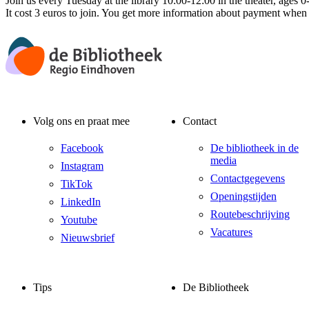
Join us every Tuesday at the library 10:00-12:00 in the theater, ages
It cost 3 euros to join. You get more information about payment when 
Volg ons en praat mee
Contact
Facebook
De bibliotheek in de
media
Instagram
Contactgegevens
TikTok
Openingstijden
LinkedIn
Routebeschrijving
Youtube
Vacatures
Nieuwsbrief
Tips
De Bibliotheek