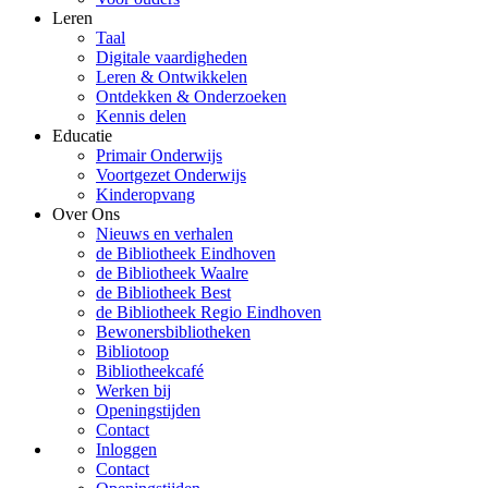
Leren
Taal
Digitale vaardigheden
Leren & Ontwikkelen
Ontdekken & Onderzoeken
Kennis delen
Educatie
Primair Onderwijs
Voortgezet Onderwijs
Kinderopvang
Over Ons
Nieuws en verhalen
de Bibliotheek Eindhoven
de Bibliotheek Waalre
de Bibliotheek Best
de Bibliotheek Regio Eindhoven
Bewonersbibliotheken
Bibliotoop
Bibliotheekcafé
Werken bij
Openingstijden
Contact
Inloggen
Contact