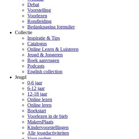
Debat
Voorstelling
Voorlezen
Rondleiding
Bedankpagina formulier
Collectie
Inspiratie & Tips
Catalogus
Online Lezen & Luisteren
Jeugd & Jongeren
Boek aanvragen
Podcasts
English collection
Jeugd
0-6 jaar
6-12 jaar
12-18 jaar
Online lezen
Online leren
Boekstart
Voorlezen in de bieb
MakersPlaats
Kindervoorstellingen
Alle jeugdactiviteiten
Voor ouders