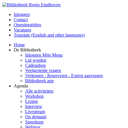
Inloggen
Contact
Openingstijden
Vacatures
Translate (English and other languages)
Home
De Bibliotheek
Inloggen Mijn Menu
Lid worden
Cadeaubon
Veelgestelde vragen
Verlengen - Reserveren - Extern aanvragen
Bibliotheek app
Agenda
Alle activiteiten
Workshop
Lezing
Interview
Livestream
On demand
Spreekuur
Webinar