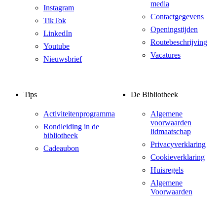
media
Instagram
Contactgegevens
TikTok
Openingstijden
LinkedIn
Routebeschrijving
Youtube
Vacatures
Nieuwsbrief
Tips
De Bibliotheek
Activiteitenprogramma
Algemene
voorwaarden
Rondleiding in de
lidmaatschap
bibliotheek
Privacyverklaring
Cadeaubon
Cookieverklaring
Huisregels
Algemene
Voorwaarden