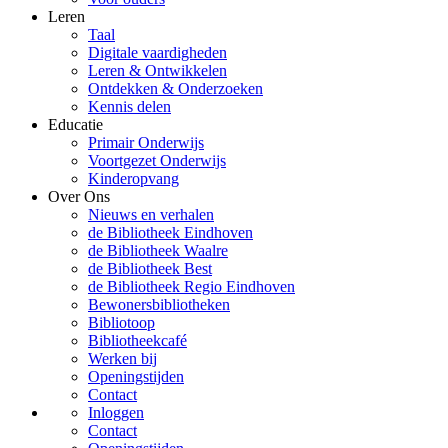
Leren
Taal
Digitale vaardigheden
Leren & Ontwikkelen
Ontdekken & Onderzoeken
Kennis delen
Educatie
Primair Onderwijs
Voortgezet Onderwijs
Kinderopvang
Over Ons
Nieuws en verhalen
de Bibliotheek Eindhoven
de Bibliotheek Waalre
de Bibliotheek Best
de Bibliotheek Regio Eindhoven
Bewonersbibliotheken
Bibliotoop
Bibliotheekcafé
Werken bij
Openingstijden
Contact
Inloggen
Contact