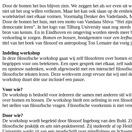
Door de bomen het bos blijven zien. We zeggen het als we even uit w
niet uit het oog willen verliezen. Maar het kan ook slaan op de eenhe
wortelstelsel met elkaar vormen. Voormalig Denker des Vaderlands, 
Door de bomen het huis, met een motto van Vandana Shiva: “Het zij
democratie leren”. In het logo van Tilburg University staat nog steed
bron van kennis. En in Eindhoven en omgeving worden steeds meer
verkoeling te zorgen.
Bomen en bossen, bondgenoten voor een leefba
titel van het boek van filosoof en antropoloog Ton Lemaire dat vorig 
Indeling workshop
In deze filosofische workshop gaan wij zelf filosoferen over bomen e
begrippen voor ons betekenen. Een open gesprek met elkaar, zelf nade
en opnieuw nadenken, wordt afgewisseld met een interactief filosofis
filosofische teksten lezen. Deze werkvorm zorgt ervoor dat wij snel 
workshop duurt drie uur inclusief een pauze.
Voor wie?
De workshop is bedoeld voor iedereen die samen met anderen stil wil s
over bomen en bossen. De workshop biedt een oefening in een filoso
het stellen van filosofische vragen. Filosofische voorkennis is niet vere
Door wie?
De workshop wordt begeleid door filosoof Ingeborg van den Bold. Zij
filosofische praktijk en arts niet-praktiserend. Zij studeerde af op Hei
University werkt zij aan een proefschrift over mindfulness en lichaam