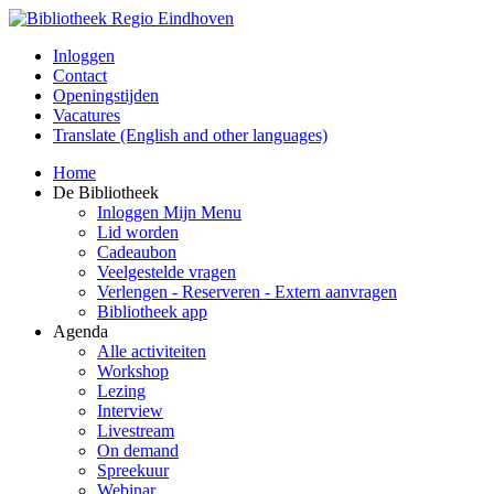
Inloggen
Contact
Openingstijden
Vacatures
Translate (English and other languages)
Home
De Bibliotheek
Inloggen Mijn Menu
Lid worden
Cadeaubon
Veelgestelde vragen
Verlengen - Reserveren - Extern aanvragen
Bibliotheek app
Agenda
Alle activiteiten
Workshop
Lezing
Interview
Livestream
On demand
Spreekuur
Webinar