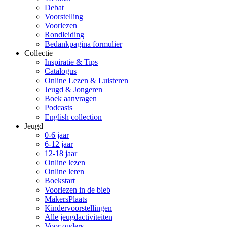
Debat
Voorstelling
Voorlezen
Rondleiding
Bedankpagina formulier
Collectie
Inspiratie & Tips
Catalogus
Online Lezen & Luisteren
Jeugd & Jongeren
Boek aanvragen
Podcasts
English collection
Jeugd
0-6 jaar
6-12 jaar
12-18 jaar
Online lezen
Online leren
Boekstart
Voorlezen in de bieb
MakersPlaats
Kindervoorstellingen
Alle jeugdactiviteiten
Voor ouders