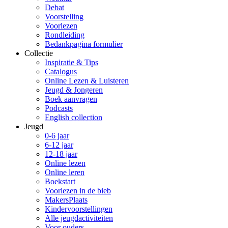
Debat
Voorstelling
Voorlezen
Rondleiding
Bedankpagina formulier
Collectie
Inspiratie & Tips
Catalogus
Online Lezen & Luisteren
Jeugd & Jongeren
Boek aanvragen
Podcasts
English collection
Jeugd
0-6 jaar
6-12 jaar
12-18 jaar
Online lezen
Online leren
Boekstart
Voorlezen in de bieb
MakersPlaats
Kindervoorstellingen
Alle jeugdactiviteiten
Voor ouders