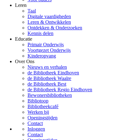
Leren
Taal
Digitale vaardigheden
Leren & Ontwikkelen
Ontdekken & Onderzoeken
Kennis delen
Educatie
Primair Onderwijs
Voortgezet Onderwijs
Kinderopvang
Over Ons
Nieuws en verhalen
de Bibliotheek Eindhoven
de Bibliotheek Waalre
de Bibliotheek Best
de Bibliotheek Regio Eindhoven
Bewonersbibliotheken
Bibliotoop
Bibliotheekcafé
Werken bij
Openingstijden
Contact
Inloggen
Contact