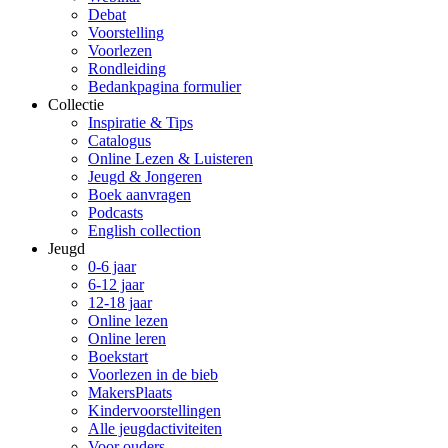
Debat
Voorstelling
Voorlezen
Rondleiding
Bedankpagina formulier
Collectie
Inspiratie & Tips
Catalogus
Online Lezen & Luisteren
Jeugd & Jongeren
Boek aanvragen
Podcasts
English collection
Jeugd
0-6 jaar
6-12 jaar
12-18 jaar
Online lezen
Online leren
Boekstart
Voorlezen in de bieb
MakersPlaats
Kindervoorstellingen
Alle jeugdactiviteiten
Voor ouders