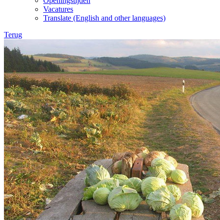
Openingstijden
Vacatures
Translate (English and other languages)
Terug