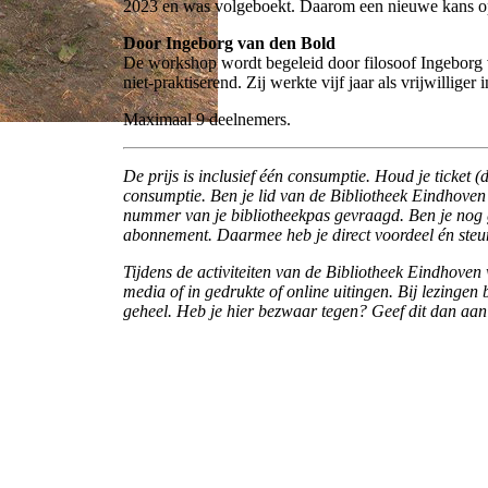
2023 en was volgeboekt. Daarom een nieuwe kans op 1
Door Ingeborg van den Bold
De workshop wordt begeleid door filosoof Ingeborg v
niet-praktiserend. Zij werkte vijf jaar als vrijwillig
Maximaal 9 deelnemers.
De prijs is inclusief één consumptie. Houd je ticket
consumptie. Ben je lid van de Bibliotheek Eindhoven?
nummer van je bibliotheekpas gevraagd. Ben je nog ge
abonnement. Daarmee heb je direct voordeel én steu
Tijdens de activiteiten van de Bibliotheek Eindhoven
media of in gedrukte of online uitingen. Bij lezingen
geheel. Heb je hier bezwaar tegen? Geef dit dan aan 