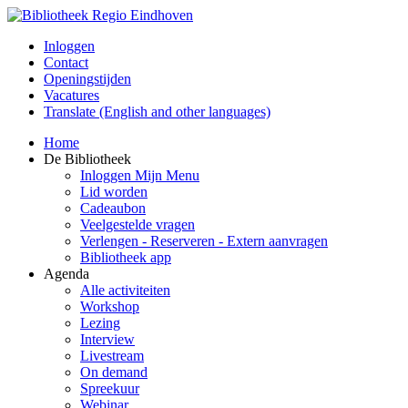
Inloggen
Contact
Openingstijden
Vacatures
Translate (English and other languages)
Home
De Bibliotheek
Inloggen Mijn Menu
Lid worden
Cadeaubon
Veelgestelde vragen
Verlengen - Reserveren - Extern aanvragen
Bibliotheek app
Agenda
Alle activiteiten
Workshop
Lezing
Interview
Livestream
On demand
Spreekuur
Webinar