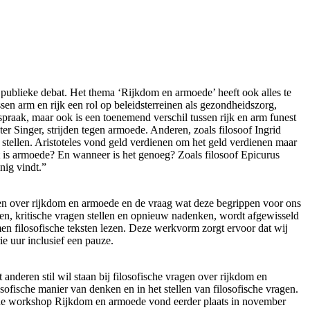
 publieke debat. Het thema ‘Rijkdom en armoede’ heeft ook alles te
sen arm en rijk een rol op beleidsterreinen als gezondheidszorg,
htspraak, maar ook is een toenemend verschil tussen rijk en arm funest
er Singer, strijden tegen armoede. Anderen, zoals filosoof Ingrid
 stellen. Aristoteles vond geld verdienen om het geld verdienen maar
 is armoede? En wanneer is het genoeg? Zoals filosoof Epicurus
nig vindt.”
eren over rijkdom en armoede en de vraag wat deze begrippen voor ons
en, kritische vragen stellen en opnieuw nadenken, wordt afgewisseld
amen filosofische teksten lezen. Deze werkvorm zorgt ervoor dat wij
e uur inclusief een pauze.
nderen stil wil staan bij filosofische vragen over rijkdom en
ofische manier van denken en in het stellen van filosofische vragen.
ische workshop Rijkdom en armoede vond eerder plaats in november