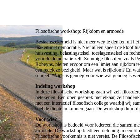
Filosofische workshop: Rijkdom en armoede
Bestaanszekerheid is niet meer weg te denken uit het
maken met democratie. Niet alleen speelt de kloof tus
huisvesting, belastingstelsel, toeslagenstelsel en rec
voor de democratie zelf. Sommige filosofen, zoals Pet
Robeyns, pleiten ervoor om een limiet aan rijkdom te
een redeloze bezigheid. Maar wat is rijkdom? En wat
schreef: “Niets is genoeg voor wie wat genoeg is wei
Indeling workshop
In deze filosofische workshop gaan wij zelf filosof
betekenen. Een open gesprek met elkaar, zelf nadenk
met een interactief filosofisch college waarbij wij s
snel de diepte in kunnen gaan. De workshop duurt dri
Voor wie?
De workshop is bedoeld voor iedereen die samen met a
armoede. De workshop biedt een oefening in een filos
Filosofische voorkennis is niet vereist. De Filosof