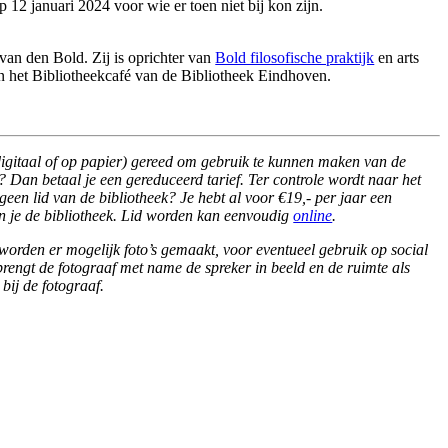
2 januari 2024 voor wie er toen niet bij kon zijn.
an den Bold. Zij is oprichter van
Bold filosofische praktijk
en arts
er in het Bibliotheekcafé van de Bibliotheek Eindhoven.
 (digitaal of op papier) gereed om gebruik te kunnen maken van de
 Dan betaal je een gereduceerd tarief. Ter controle wordt naar het
en lid van de bibliotheek? Je hebt al voor €19,- per jaar een
n je de bibliotheek. Lid worden kan eenvoudig
online
.
 worden er mogelijk foto’s gemaakt, voor eventueel gebruik op social
 brengt de fotograaf met name de spreker in beeld en de ruimte als
bij de fotograaf.