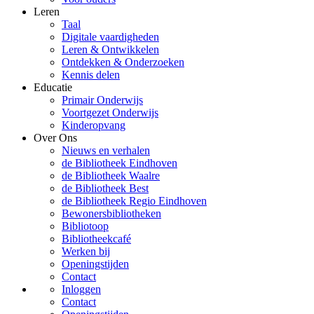
Leren
Taal
Digitale vaardigheden
Leren & Ontwikkelen
Ontdekken & Onderzoeken
Kennis delen
Educatie
Primair Onderwijs
Voortgezet Onderwijs
Kinderopvang
Over Ons
Nieuws en verhalen
de Bibliotheek Eindhoven
de Bibliotheek Waalre
de Bibliotheek Best
de Bibliotheek Regio Eindhoven
Bewonersbibliotheken
Bibliotoop
Bibliotheekcafé
Werken bij
Openingstijden
Contact
Inloggen
Contact