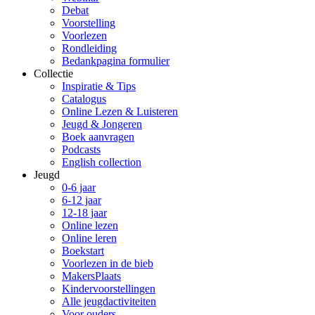
Debat
Voorstelling
Voorlezen
Rondleiding
Bedankpagina formulier
Collectie
Inspiratie & Tips
Catalogus
Online Lezen & Luisteren
Jeugd & Jongeren
Boek aanvragen
Podcasts
English collection
Jeugd
0-6 jaar
6-12 jaar
12-18 jaar
Online lezen
Online leren
Boekstart
Voorlezen in de bieb
MakersPlaats
Kindervoorstellingen
Alle jeugdactiviteiten
Voor ouders