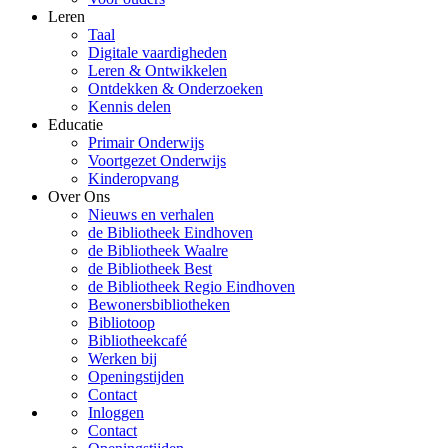
Leren
Taal
Digitale vaardigheden
Leren & Ontwikkelen
Ontdekken & Onderzoeken
Kennis delen
Educatie
Primair Onderwijs
Voortgezet Onderwijs
Kinderopvang
Over Ons
Nieuws en verhalen
de Bibliotheek Eindhoven
de Bibliotheek Waalre
de Bibliotheek Best
de Bibliotheek Regio Eindhoven
Bewonersbibliotheken
Bibliotoop
Bibliotheekcafé
Werken bij
Openingstijden
Contact
Inloggen
Contact