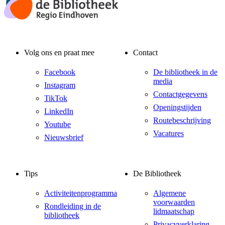
Volg ons en praat mee
Contact
Facebook
De bibliotheek in de
media
Instagram
Contactgegevens
TikTok
Openingstijden
LinkedIn
Routebeschrijving
Youtube
Vacatures
Nieuwsbrief
Tips
De Bibliotheek
Activiteitenprogramma
Algemene
voorwaarden
Rondleiding in de
lidmaatschap
bibliotheek
Privacyverklaring