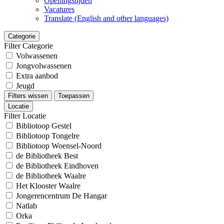
Openingstijden
Vacatures
Translate (English and other languages)
Categorie
Filter Categorie
Volwassenen
Jongvolwassenen
Extra aanbod
Jeugd
Filters wissen
Toepassen
Locatie
Filter Locatie
Bibliotoop Gestel
Bibliotoop Tongelre
Bibliotoop Woensel-Noord
de Bibliotheek Best
de Bibliotheek Eindhoven
de Bibliotheek Waalre
Het Klooster Waalre
Jongerencentrum De Hangar
Natlab
Orka