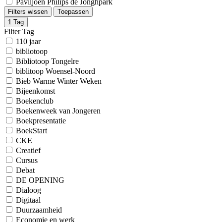
Paviljoen Philips de Jonghpark
Filters wissen
Toepassen
1
Tag
Filter Tag
110 jaar
bibliotoop
Bibliotoop Tongelre
biblitoop Woensel-Noord
Bieb Warme Winter Weken
Bijeenkomst
Boekenclub
Boekenweek van Jongeren
Boekpresentatie
BoekStart
CKE
Creatief
Cursus
Debat
DE OPENING
Dialoog
Digitaal
Duurzaamheid
Economie en werk