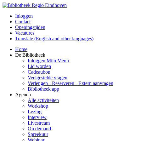
Inloggen
Contact
Openingstijden
Vacatures
Translate (English and other languages)
Home
De Bibliotheek
Inloggen Mijn Menu
Lid worden
Cadeaubon
Veelgestelde vragen
Verlengen - Reserveren - Extern aanvragen
Bibliotheek app
Agenda
Alle activiteiten
Workshop
Lezing
Interview
Livestream
On demand
Spreekuur
Webinar