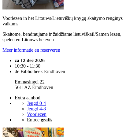
Voorlezen in het Litouws/Lietuviškų knygų skaitymo renginys
vaikams
Skaitome, bendraujame ir žaidžiame lietuviškai!/Samen lezen,
spelen en Litouws beleven
Meer informatie en reserveren
za 12 dec 2026
10:30 - 11:30
de Bibliotheek Eindhoven
Emmasingel 22
5611AZ Eindhoven
Extra aanbod
Jeugd 0-4
Jeugd 4-8
Voorlezen
Entree
gratis