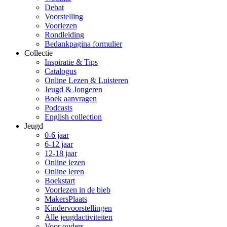
Debat
Voorstelling
Voorlezen
Rondleiding
Bedankpagina formulier
Collectie
Inspiratie & Tips
Catalogus
Online Lezen & Luisteren
Jeugd & Jongeren
Boek aanvragen
Podcasts
English collection
Jeugd
0-6 jaar
6-12 jaar
12-18 jaar
Online lezen
Online leren
Boekstart
Voorlezen in de bieb
MakersPlaats
Kindervoorstellingen
Alle jeugdactiviteiten
Voor ouders