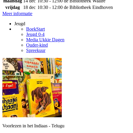
maandag
14 dec
10:30 - 12:00
de Bibliotheek Waalre
vrijdag
18 dec
10:30 - 12:00
de Bibliotheek Eindhoven
Meer informatie
Jeugd
BoekStart
Jeugd 0-4
Media Ukkie Dagen
Ouder-kind
Spreekuur
Voorlezen in het Indiaas - Telugu