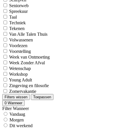
Seniorweb
Spreekuur
Taal
Techniek
Tekenen
Van Alle Talen Thuis
Volwassenen
Voorlezen
Voorstelling
Week van Ontmoeting
Week Zonder Afval
Wetenschap
Workshop
Young Adult
Zingeving en filosofie
Zomervakantie
Filters wissen
Toepassen
0
Wanneer
Filter Wanneer
Vandaag
Morgen
Dit weekend