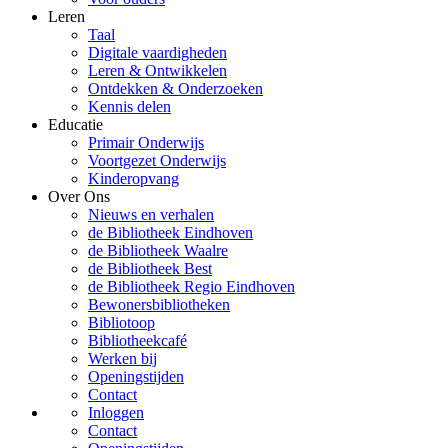
Leren
Taal
Digitale vaardigheden
Leren & Ontwikkelen
Ontdekken & Onderzoeken
Kennis delen
Educatie
Primair Onderwijs
Voortgezet Onderwijs
Kinderopvang
Over Ons
Nieuws en verhalen
de Bibliotheek Eindhoven
de Bibliotheek Waalre
de Bibliotheek Best
de Bibliotheek Regio Eindhoven
Bewonersbibliotheken
Bibliotoop
Bibliotheekcafé
Werken bij
Openingstijden
Contact
Inloggen
Contact