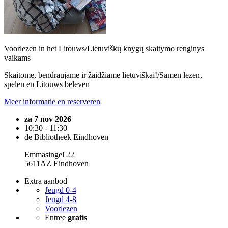
Voorlezen in het Litouws/Lietuviškų knygų skaitymo renginys
vaikams
Skaitome, bendraujame ir žaidžiame lietuviškai!/Samen lezen,
spelen en Litouws beleven
Meer informatie en reserveren
za 7 nov 2026
10:30 - 11:30
de Bibliotheek Eindhoven
Emmasingel 22
5611AZ Eindhoven
Extra aanbod
Jeugd 0-4
Jeugd 4-8
Voorlezen
Entree
gratis