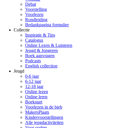
Debat
Voorstelling
Voorlezen
Rondleiding
Bedankpagina formulier
Collectie
Inspiratie & Tips
Catalogus
Online Lezen & Luisteren
Jeugd & Jongeren
Boek aanvragen
Podcasts
English collection
Jeugd
0-6 jaar
6-12 jaar
12-18 jaar
Online lezen
Online leren
Boekstart
Voorlezen in de bieb
MakersPlaats
Kindervoorstellingen
Alle jeugdactiviteiten
Voor ouders