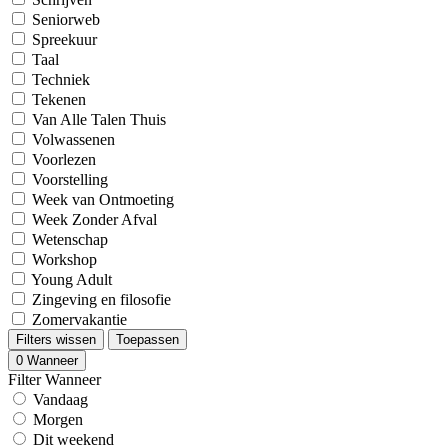
Seniorweb
Spreekuur
Taal
Techniek
Tekenen
Van Alle Talen Thuis
Volwassenen
Voorlezen
Voorstelling
Week van Ontmoeting
Week Zonder Afval
Wetenschap
Workshop
Young Adult
Zingeving en filosofie
Zomervakantie
Filters wissen
Toepassen
0
Wanneer
Filter Wanneer
Vandaag
Morgen
Dit weekend