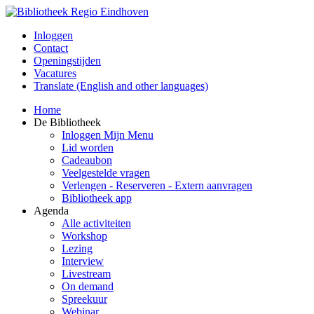
Inloggen
Contact
Openingstijden
Vacatures
Translate (English and other languages)
Home
De Bibliotheek
Inloggen Mijn Menu
Lid worden
Cadeaubon
Veelgestelde vragen
Verlengen - Reserveren - Extern aanvragen
Bibliotheek app
Agenda
Alle activiteiten
Workshop
Lezing
Interview
Livestream
On demand
Spreekuur
Webinar