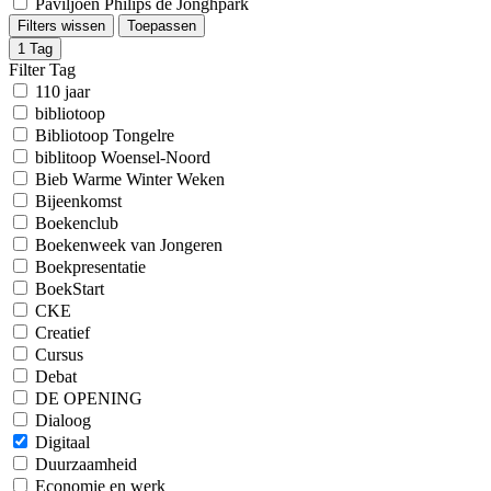
Paviljoen Philips de Jonghpark
Filters wissen
Toepassen
1
Tag
Filter Tag
110 jaar
bibliotoop
Bibliotoop Tongelre
biblitoop Woensel-Noord
Bieb Warme Winter Weken
Bijeenkomst
Boekenclub
Boekenweek van Jongeren
Boekpresentatie
BoekStart
CKE
Creatief
Cursus
Debat
DE OPENING
Dialoog
Digitaal
Duurzaamheid
Economie en werk