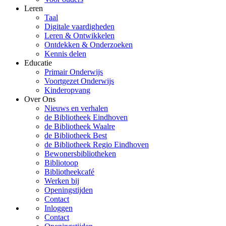
Leren
Taal
Digitale vaardigheden
Leren & Ontwikkelen
Ontdekken & Onderzoeken
Kennis delen
Educatie
Primair Onderwijs
Voortgezet Onderwijs
Kinderopvang
Over Ons
Nieuws en verhalen
de Bibliotheek Eindhoven
de Bibliotheek Waalre
de Bibliotheek Best
de Bibliotheek Regio Eindhoven
Bewonersbibliotheken
Bibliotoop
Bibliotheekcafé
Werken bij
Openingstijden
Contact
Inloggen
Contact