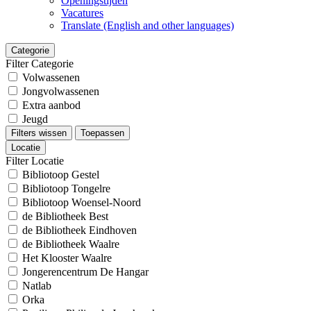
Openingstijden
Vacatures
Translate (English and other languages)
Categorie
Filter Categorie
Volwassenen
Jongvolwassenen
Extra aanbod
Jeugd
Filters wissen
Toepassen
Locatie
Filter Locatie
Bibliotoop Gestel
Bibliotoop Tongelre
Bibliotoop Woensel-Noord
de Bibliotheek Best
de Bibliotheek Eindhoven
de Bibliotheek Waalre
Het Klooster Waalre
Jongerencentrum De Hangar
Natlab
Orka