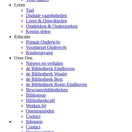
Leren
Taal
Digitale vaardigheden
Leren & Ontwikkelen
Ontdekken & Onderzoeken
Kennis delen
Educatie
Primair Onderwijs
Voortgezet Onderwijs
Kinderopvang
Over Ons
Nieuws en verhalen
de Bibliotheek Eindhoven
de Bibliotheek Waalre
de Bibliotheek Best
de Bibliotheek Regio Eindhoven
Bewonersbibliotheken
Bibliotoop
Bibliotheekcafé
Werken bij
Openingstijden
Contact
Inloggen
Contact