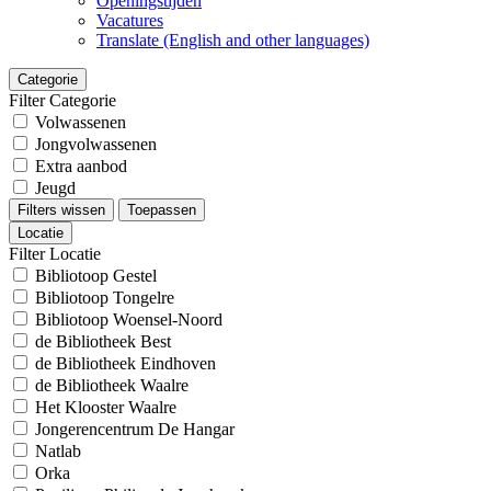
Openingstijden
Vacatures
Translate (English and other languages)
Categorie
Filter Categorie
Volwassenen
Jongvolwassenen
Extra aanbod
Jeugd
Filters wissen
Toepassen
Locatie
Filter Locatie
Bibliotoop Gestel
Bibliotoop Tongelre
Bibliotoop Woensel-Noord
de Bibliotheek Best
de Bibliotheek Eindhoven
de Bibliotheek Waalre
Het Klooster Waalre
Jongerencentrum De Hangar
Natlab
Orka