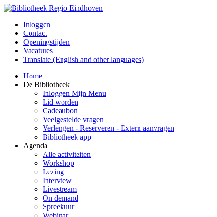
Inloggen
Contact
Openingstijden
Vacatures
Translate (English and other languages)
Home
De Bibliotheek
Inloggen Mijn Menu
Lid worden
Cadeaubon
Veelgestelde vragen
Verlengen - Reserveren - Extern aanvragen
Bibliotheek app
Agenda
Alle activiteiten
Workshop
Lezing
Interview
Livestream
On demand
Spreekuur
Webinar