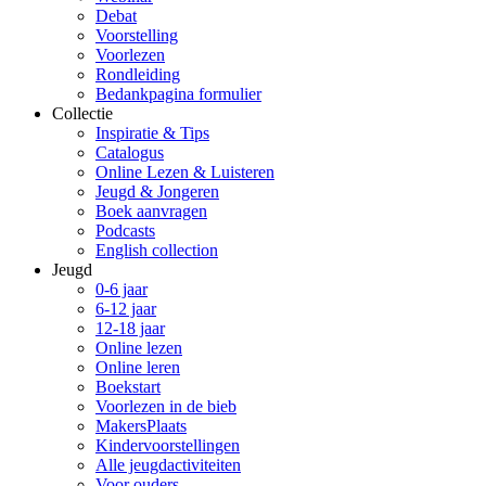
Debat
Voorstelling
Voorlezen
Rondleiding
Bedankpagina formulier
Collectie
Inspiratie & Tips
Catalogus
Online Lezen & Luisteren
Jeugd & Jongeren
Boek aanvragen
Podcasts
English collection
Jeugd
0-6 jaar
6-12 jaar
12-18 jaar
Online lezen
Online leren
Boekstart
Voorlezen in de bieb
MakersPlaats
Kindervoorstellingen
Alle jeugdactiviteiten
Voor ouders