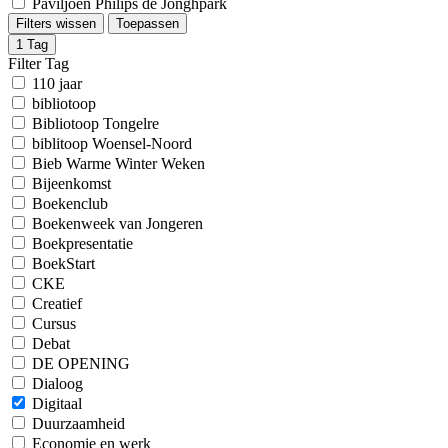
Paviljoen Philips de Jonghpark
Filters wissen
Toepassen
1
Tag
Filter Tag
110 jaar
bibliotoop
Bibliotoop Tongelre
biblitoop Woensel-Noord
Bieb Warme Winter Weken
Bijeenkomst
Boekenclub
Boekenweek van Jongeren
Boekpresentatie
BoekStart
CKE
Creatief
Cursus
Debat
DE OPENING
Dialoog
Digitaal
Duurzaamheid
Economie en werk