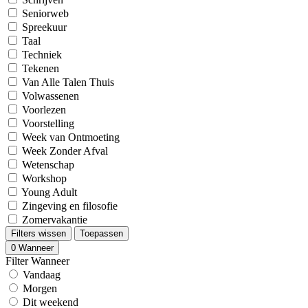
Seniorweb
Spreekuur
Taal
Techniek
Tekenen
Van Alle Talen Thuis
Volwassenen
Voorlezen
Voorstelling
Week van Ontmoeting
Week Zonder Afval
Wetenschap
Workshop
Young Adult
Zingeving en filosofie
Zomervakantie
Filters wissen
Toepassen
0
Wanneer
Filter Wanneer
Vandaag
Morgen
Dit weekend