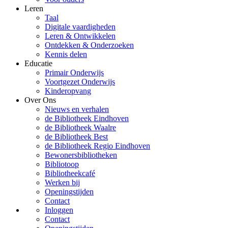
Leren
Taal
Digitale vaardigheden
Leren & Ontwikkelen
Ontdekken & Onderzoeken
Kennis delen
Educatie
Primair Onderwijs
Voortgezet Onderwijs
Kinderopvang
Over Ons
Nieuws en verhalen
de Bibliotheek Eindhoven
de Bibliotheek Waalre
de Bibliotheek Best
de Bibliotheek Regio Eindhoven
Bewonersbibliotheken
Bibliotoop
Bibliotheekcafé
Werken bij
Openingstijden
Contact
Inloggen
Contact