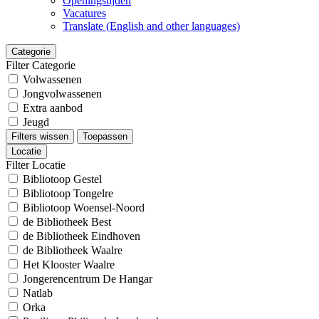
Openingstijden
Vacatures
Translate (English and other languages)
Categorie
Filter Categorie
Volwassenen
Jongvolwassenen
Extra aanbod
Jeugd
Filters wissen
Toepassen
Locatie
Filter Locatie
Bibliotoop Gestel
Bibliotoop Tongelre
Bibliotoop Woensel-Noord
de Bibliotheek Best
de Bibliotheek Eindhoven
de Bibliotheek Waalre
Het Klooster Waalre
Jongerencentrum De Hangar
Natlab
Orka