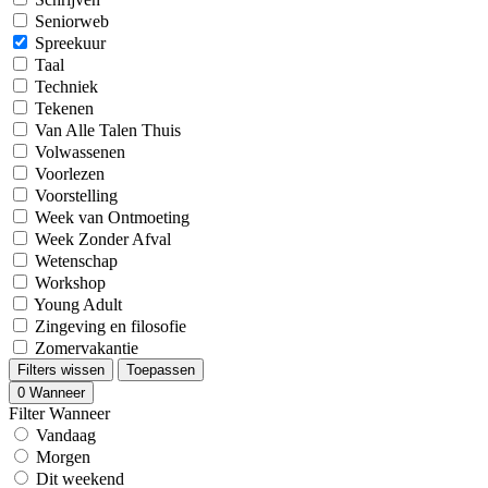
Seniorweb
Spreekuur
Taal
Techniek
Tekenen
Van Alle Talen Thuis
Volwassenen
Voorlezen
Voorstelling
Week van Ontmoeting
Week Zonder Afval
Wetenschap
Workshop
Young Adult
Zingeving en filosofie
Zomervakantie
Filters wissen
Toepassen
0
Wanneer
Filter Wanneer
Vandaag
Morgen
Dit weekend