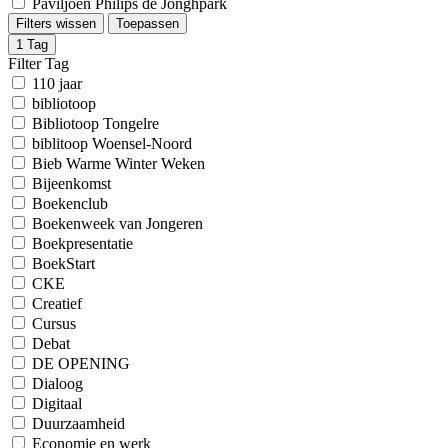
Paviljoen Philips de Jonghpark
Filters wissen
Toepassen
1
Tag
Filter Tag
110 jaar
bibliotoop
Bibliotoop Tongelre
biblitoop Woensel-Noord
Bieb Warme Winter Weken
Bijeenkomst
Boekenclub
Boekenweek van Jongeren
Boekpresentatie
BoekStart
CKE
Creatief
Cursus
Debat
DE OPENING
Dialoog
Digitaal
Duurzaamheid
Economie en werk