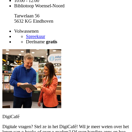
10:00 - 12:00
Bibliotoop Woensel-Noord
Tarwelaan 56
5632 KG Eindhoven
Volwassenen
Spreekuur
Deelname
gratis
DigiCafé
Digitale vragen? Stel ze in het DigiCafé! Wil je meer weten over het
lenen van e-books of over e-readers? Of over handige apps en hoe