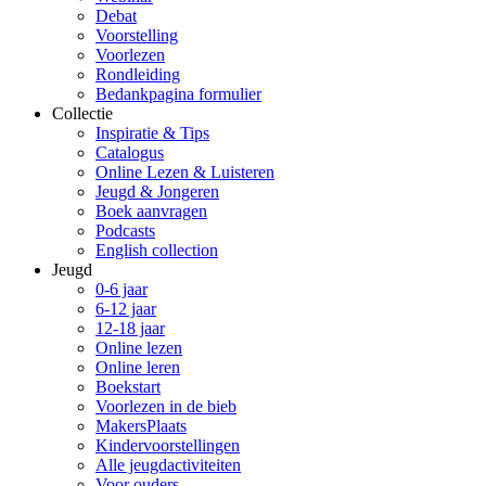
Debat
Voorstelling
Voorlezen
Rondleiding
Bedankpagina formulier
Collectie
Inspiratie & Tips
Catalogus
Online Lezen & Luisteren
Jeugd & Jongeren
Boek aanvragen
Podcasts
English collection
Jeugd
0-6 jaar
6-12 jaar
12-18 jaar
Online lezen
Online leren
Boekstart
Voorlezen in de bieb
MakersPlaats
Kindervoorstellingen
Alle jeugdactiviteiten
Voor ouders