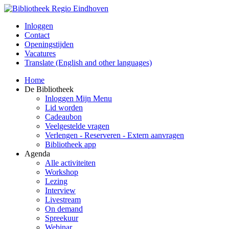
Inloggen
Contact
Openingstijden
Vacatures
Translate (English and other languages)
Home
De Bibliotheek
Inloggen Mijn Menu
Lid worden
Cadeaubon
Veelgestelde vragen
Verlengen - Reserveren - Extern aanvragen
Bibliotheek app
Agenda
Alle activiteiten
Workshop
Lezing
Interview
Livestream
On demand
Spreekuur
Webinar