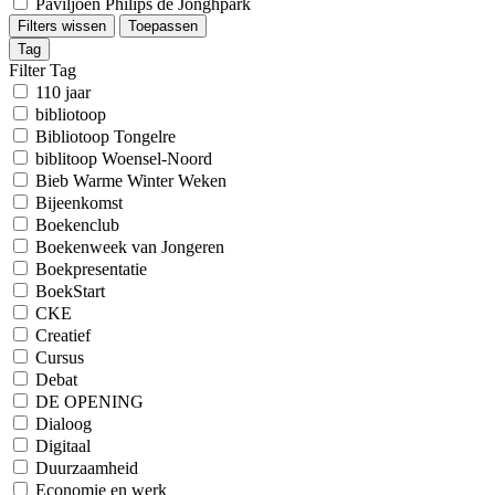
Paviljoen Philips de Jonghpark
Filters wissen
Toepassen
Tag
Filter Tag
110 jaar
bibliotoop
Bibliotoop Tongelre
biblitoop Woensel-Noord
Bieb Warme Winter Weken
Bijeenkomst
Boekenclub
Boekenweek van Jongeren
Boekpresentatie
BoekStart
CKE
Creatief
Cursus
Debat
DE OPENING
Dialoog
Digitaal
Duurzaamheid
Economie en werk