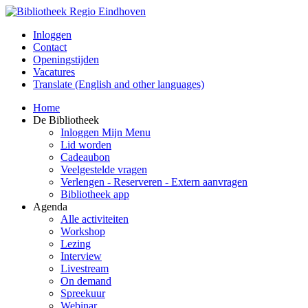
Inloggen
Contact
Openingstijden
Vacatures
Translate (English and other languages)
Home
De Bibliotheek
Inloggen Mijn Menu
Lid worden
Cadeaubon
Veelgestelde vragen
Verlengen - Reserveren - Extern aanvragen
Bibliotheek app
Agenda
Alle activiteiten
Workshop
Lezing
Interview
Livestream
On demand
Spreekuur
Webinar