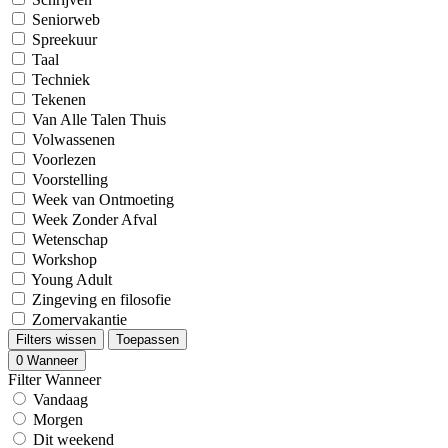
Seniorweb
Spreekuur
Taal
Techniek
Tekenen
Van Alle Talen Thuis
Volwassenen
Voorlezen
Voorstelling
Week van Ontmoeting
Week Zonder Afval
Wetenschap
Workshop
Young Adult
Zingeving en filosofie
Zomervakantie
Filters wissen
Toepassen
0
Wanneer
Filter Wanneer
Vandaag
Morgen
Dit weekend