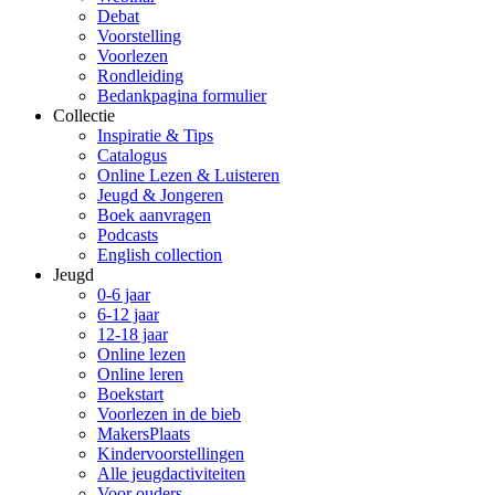
Debat
Voorstelling
Voorlezen
Rondleiding
Bedankpagina formulier
Collectie
Inspiratie & Tips
Catalogus
Online Lezen & Luisteren
Jeugd & Jongeren
Boek aanvragen
Podcasts
English collection
Jeugd
0-6 jaar
6-12 jaar
12-18 jaar
Online lezen
Online leren
Boekstart
Voorlezen in de bieb
MakersPlaats
Kindervoorstellingen
Alle jeugdactiviteiten
Voor ouders