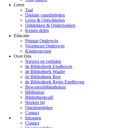
Leren
Taal
Digitale vaardigheden
Leren & Ontwikkelen
Ontdekken & Onderzoeken
Kennis delen
Educatie
Primair Onderwijs
Voortgezet Onderwijs
Kinderopvang
Over Ons
Nieuws en verhalen
de Bibliotheek Eindhoven
de Bibliotheek Waalre
de Bibliotheek Best
de Bibliotheek Regio Eindhoven
Bewonersbibliotheken
Bibliotoop
Bibliotheekcafé
Werken bij
Openingstijden
Contact
Inloggen
Contact