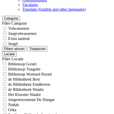
Openingstijden
Vacatures
Translate (English and other languages)
Categorie
Filter Categorie
Volwassenen
Jongvolwassenen
Extra aanbod
Jeugd
Filters wissen
Toepassen
Locatie
Filter Locatie
Bibliotoop Gestel
Bibliotoop Tongelre
Bibliotoop Woensel-Noord
de Bibliotheek Best
de Bibliotheek Eindhoven
de Bibliotheek Waalre
Het Klooster Waalre
Jongerencentrum De Hangar
Natlab
Orka