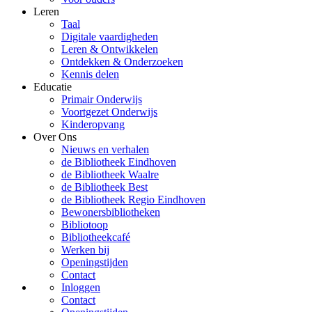
Leren
Taal
Digitale vaardigheden
Leren & Ontwikkelen
Ontdekken & Onderzoeken
Kennis delen
Educatie
Primair Onderwijs
Voortgezet Onderwijs
Kinderopvang
Over Ons
Nieuws en verhalen
de Bibliotheek Eindhoven
de Bibliotheek Waalre
de Bibliotheek Best
de Bibliotheek Regio Eindhoven
Bewonersbibliotheken
Bibliotoop
Bibliotheekcafé
Werken bij
Openingstijden
Contact
Inloggen
Contact