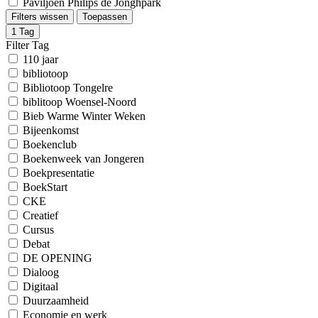
Paviljoen Philips de Jonghpark
Filters wissen
Toepassen
1
Tag
Filter Tag
110 jaar
bibliotoop
Bibliotoop Tongelre
biblitoop Woensel-Noord
Bieb Warme Winter Weken
Bijeenkomst
Boekenclub
Boekenweek van Jongeren
Boekpresentatie
BoekStart
CKE
Creatief
Cursus
Debat
DE OPENING
Dialoog
Digitaal
Duurzaamheid
Economie en werk