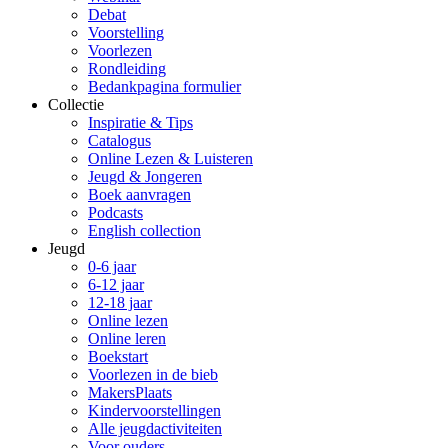
Debat
Voorstelling
Voorlezen
Rondleiding
Bedankpagina formulier
Collectie
Inspiratie & Tips
Catalogus
Online Lezen & Luisteren
Jeugd & Jongeren
Boek aanvragen
Podcasts
English collection
Jeugd
0-6 jaar
6-12 jaar
12-18 jaar
Online lezen
Online leren
Boekstart
Voorlezen in de bieb
MakersPlaats
Kindervoorstellingen
Alle jeugdactiviteiten
Voor ouders