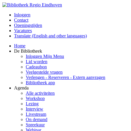
Inloggen
Contact
Openingstijden
Vacatures
Translate (English and other languages)
Home
De Bibliotheek
Inloggen Mijn Menu
Lid worden
Cadeaubon
Veelgestelde vragen
Verlengen - Reserveren - Extern aanvragen
Bibliotheek app
Agenda
Alle activiteiten
Workshop
Lezing
Interview
Livestream
On demand
Spreekuur
Webinar