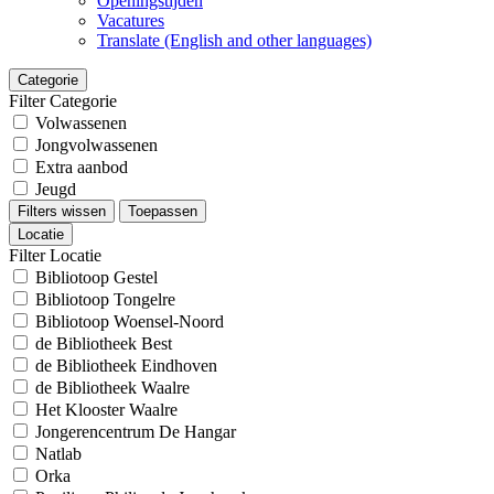
Openingstijden
Vacatures
Translate (English and other languages)
Categorie
Filter Categorie
Volwassenen
Jongvolwassenen
Extra aanbod
Jeugd
Filters wissen
Toepassen
Locatie
Filter Locatie
Bibliotoop Gestel
Bibliotoop Tongelre
Bibliotoop Woensel-Noord
de Bibliotheek Best
de Bibliotheek Eindhoven
de Bibliotheek Waalre
Het Klooster Waalre
Jongerencentrum De Hangar
Natlab
Orka