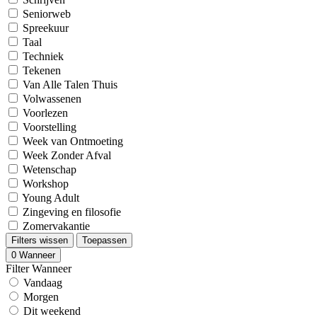
Seniorweb
Spreekuur
Taal
Techniek
Tekenen
Van Alle Talen Thuis
Volwassenen
Voorlezen
Voorstelling
Week van Ontmoeting
Week Zonder Afval
Wetenschap
Workshop
Young Adult
Zingeving en filosofie
Zomervakantie
Filters wissen
Toepassen
0
Wanneer
Filter Wanneer
Vandaag
Morgen
Dit weekend