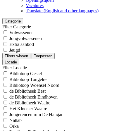
Openingstijden
Vacatures
Translate (English and other languages)
Categorie
Filter Categorie
Volwassenen
Jongvolwassenen
Extra aanbod
Jeugd
Filters wissen
Toepassen
Locatie
Filter Locatie
Bibliotoop Gestel
Bibliotoop Tongelre
Bibliotoop Woensel-Noord
de Bibliotheek Best
de Bibliotheek Eindhoven
de Bibliotheek Waalre
Het Klooster Waalre
Jongerencentrum De Hangar
Natlab
Orka