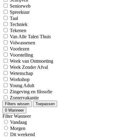
Seniorweb
Spreekuur
Taal
Techniek
Tekenen
Van Alle Talen Thuis
Volwassenen
Voorlezen
Voorstelling
Week van Ontmoeting
Week Zonder Afval
Wetenschap
Workshop
Young Adult
Zingeving en filosofie
Zomervakantie
Filters wissen
Toepassen
0
Wanneer
Filter Wanneer
Vandaag
Morgen
Dit weekend