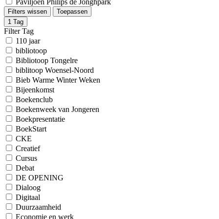
Paviljoen Philips de Jonghpark
Filters wissen
Toepassen
1
Tag
Filter Tag
110 jaar
bibliotoop
Bibliotoop Tongelre
biblitoop Woensel-Noord
Bieb Warme Winter Weken
Bijeenkomst
Boekenclub
Boekenweek van Jongeren
Boekpresentatie
BoekStart
CKE
Creatief
Cursus
Debat
DE OPENING
Dialoog
Digitaal
Duurzaamheid
Economie en werk