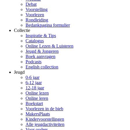
Debat
Voorstelling
Voorlezen
Rondleiding
Bedankpagina formulier
Collectie
Inspiratie & Tips
Catalogus
Online Lezen & Luisteren
Jeugd & Jongeren
Boek aanvragen
Podcasts
English collection
Jeugd
0-6 jaar
6-12 jaar
12-18 jaar
Online lezen
Online leren
Boekstart
Voorlezen in de bieb
MakersPlaats
Kindervoorstellingen
Alle jeugdactiviteiten
Voor ouders