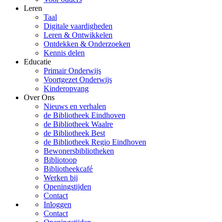
Leren
Taal
Digitale vaardigheden
Leren & Ontwikkelen
Ontdekken & Onderzoeken
Kennis delen
Educatie
Primair Onderwijs
Voortgezet Onderwijs
Kinderopvang
Over Ons
Nieuws en verhalen
de Bibliotheek Eindhoven
de Bibliotheek Waalre
de Bibliotheek Best
de Bibliotheek Regio Eindhoven
Bewonersbibliotheken
Bibliotoop
Bibliotheekcafé
Werken bij
Openingstijden
Contact
Inloggen
Contact