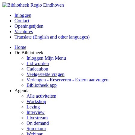
Inloggen
Contact
Openingstijden
Vacatures
Translate (English and other languages)
Home
De Bibliotheek
Inloggen Mijn Menu
Lid worden
Cadeaubon
Veelgestelde vragen
Verlengen - Reserveren - Extern aanvragen
Bibliotheek app
Agenda
Alle activiteiten
Workshop
Lezing
Interview
Livestream
On demand
Spreekuur
Webinar