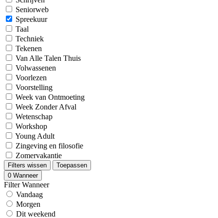
Seniorweb
Spreekuur
Taal
Techniek
Tekenen
Van Alle Talen Thuis
Volwassenen
Voorlezen
Voorstelling
Week van Ontmoeting
Week Zonder Afval
Wetenschap
Workshop
Young Adult
Zingeving en filosofie
Zomervakantie
Filters wissen
Toepassen
0
Wanneer
Filter Wanneer
Vandaag
Morgen
Dit weekend