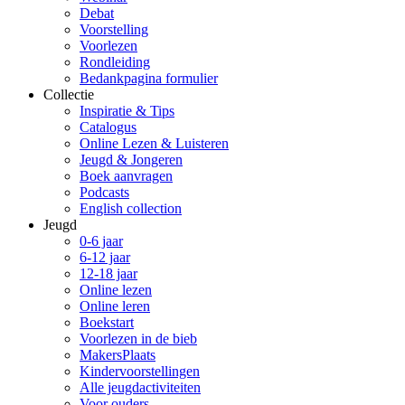
Debat
Voorstelling
Voorlezen
Rondleiding
Bedankpagina formulier
Collectie
Inspiratie & Tips
Catalogus
Online Lezen & Luisteren
Jeugd & Jongeren
Boek aanvragen
Podcasts
English collection
Jeugd
0-6 jaar
6-12 jaar
12-18 jaar
Online lezen
Online leren
Boekstart
Voorlezen in de bieb
MakersPlaats
Kindervoorstellingen
Alle jeugdactiviteiten
Voor ouders