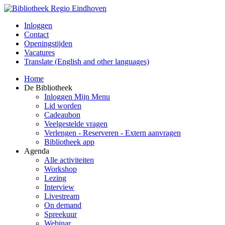
Inloggen
Contact
Openingstijden
Vacatures
Translate (English and other languages)
Home
De Bibliotheek
Inloggen Mijn Menu
Lid worden
Cadeaubon
Veelgestelde vragen
Verlengen - Reserveren - Extern aanvragen
Bibliotheek app
Agenda
Alle activiteiten
Workshop
Lezing
Interview
Livestream
On demand
Spreekuur
Webinar