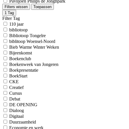
Paviljoen Philips de Jonghpark
Filters wissen
Toepassen
1
Tag
Filter Tag
110 jaar
bibliotoop
Bibliotoop Tongelre
biblitoop Woensel-Noord
Bieb Warme Winter Weken
Bijeenkomst
Boekenclub
Boekenweek van Jongeren
Boekpresentatie
BoekStart
CKE
Creatief
Cursus
Debat
DE OPENING
Dialoog
Digitaal
Duurzaamheid
Economie en werk