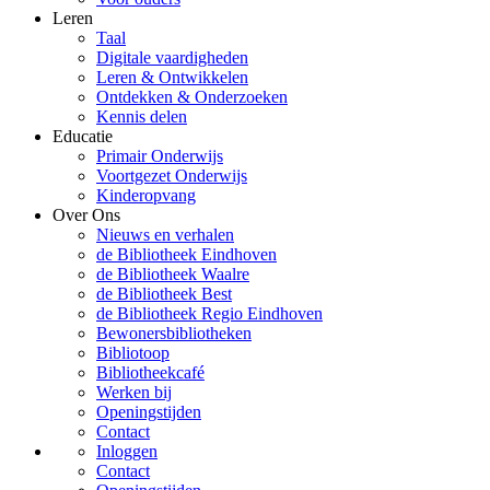
Leren
Taal
Digitale vaardigheden
Leren & Ontwikkelen
Ontdekken & Onderzoeken
Kennis delen
Educatie
Primair Onderwijs
Voortgezet Onderwijs
Kinderopvang
Over Ons
Nieuws en verhalen
de Bibliotheek Eindhoven
de Bibliotheek Waalre
de Bibliotheek Best
de Bibliotheek Regio Eindhoven
Bewonersbibliotheken
Bibliotoop
Bibliotheekcafé
Werken bij
Openingstijden
Contact
Inloggen
Contact