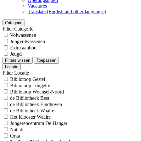
Openingstijden
Vacatures
Translate (English and other languages)
Categorie
Filter Categorie
Volwassenen
Jongvolwassenen
Extra aanbod
Jeugd
Filters wissen
Toepassen
Locatie
Filter Locatie
Bibliotoop Gestel
Bibliotoop Tongelre
Bibliotoop Woensel-Noord
de Bibliotheek Best
de Bibliotheek Eindhoven
de Bibliotheek Waalre
Het Klooster Waalre
Jongerencentrum De Hangar
Natlab
Orka