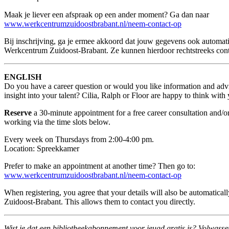
Maak je liever een afspraak op een ander moment? Ga dan naar
www.werkcentrumzuidoostbrabant.nl/neem-contact-op
Bij inschrijving, ga je ermee akkoord dat jouw gegevens ook automa
Werkcentrum Zuidoost-Brabant. Ze kunnen hierdoor rechtstreeks con
ENGLISH
Do you have a career question or would you like information and adv
insight into your talent? Cilia, Ralph or Floor are happy to think with
Reserve
a 30-minute appointment for a free career consultation and/o
working via the time slots below.
Every week on Thursdays from 2:00-4:00 pm.
Location: Spreekkamer
Prefer to make an appointment at another time? Then go to:
www.werkcentrumzuidoostbrabant.nl/neem-contact-op
When registering, you agree that your details will also be automatic
Zuidoost-Brabant. This allows them to contact you directly.
Wist je dat een bibliotheekabonnement voor jeugd gratis is? Volwass