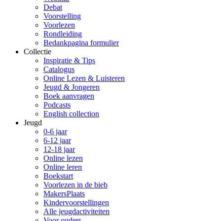
Debat
Voorstelling
Voorlezen
Rondleiding
Bedankpagina formulier
Collectie
Inspiratie & Tips
Catalogus
Online Lezen & Luisteren
Jeugd & Jongeren
Boek aanvragen
Podcasts
English collection
Jeugd
0-6 jaar
6-12 jaar
12-18 jaar
Online lezen
Online leren
Boekstart
Voorlezen in de bieb
MakersPlaats
Kindervoorstellingen
Alle jeugdactiviteiten
Voor ouders