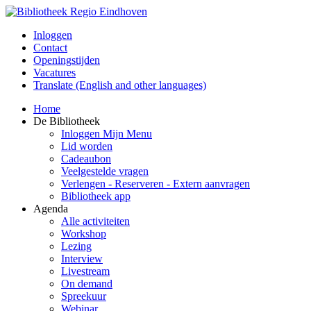
Inloggen
Contact
Openingstijden
Vacatures
Translate (English and other languages)
Home
De Bibliotheek
Inloggen Mijn Menu
Lid worden
Cadeaubon
Veelgestelde vragen
Verlengen - Reserveren - Extern aanvragen
Bibliotheek app
Agenda
Alle activiteiten
Workshop
Lezing
Interview
Livestream
On demand
Spreekuur
Webinar