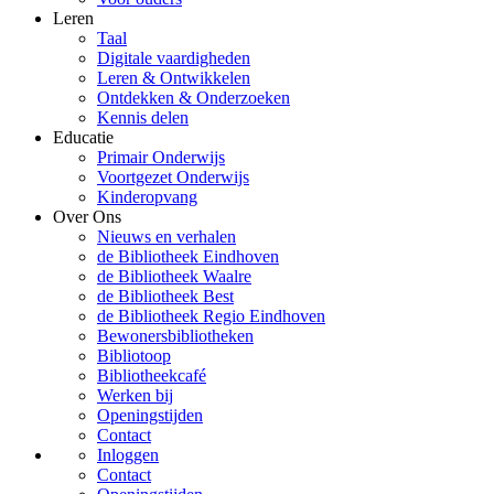
Leren
Taal
Digitale vaardigheden
Leren & Ontwikkelen
Ontdekken & Onderzoeken
Kennis delen
Educatie
Primair Onderwijs
Voortgezet Onderwijs
Kinderopvang
Over Ons
Nieuws en verhalen
de Bibliotheek Eindhoven
de Bibliotheek Waalre
de Bibliotheek Best
de Bibliotheek Regio Eindhoven
Bewonersbibliotheken
Bibliotoop
Bibliotheekcafé
Werken bij
Openingstijden
Contact
Inloggen
Contact