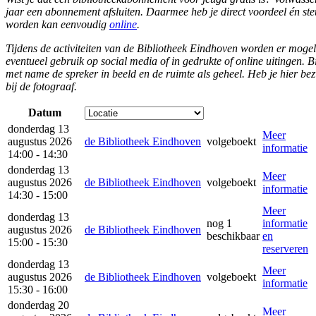
jaar een abonnement afsluiten. Daarmee heb je direct voordeel én steu
worden kan eenvoudig
online
.
Tijdens de activiteiten van de Bibliotheek Eindhoven worden er mogel
eventueel gebruik op social media of in gedrukte of online uitingen. B
met name de spreker in beeld en de ruimte als geheel. Heb je hier b
bij de fotograaf.
Datum
donderdag 13
Meer
augustus 2026
de Bibliotheek Eindhoven
volgeboekt
informatie
14:00 - 14:30
donderdag 13
Meer
augustus 2026
de Bibliotheek Eindhoven
volgeboekt
informatie
14:30 - 15:00
Meer
donderdag 13
nog 1
informatie
augustus 2026
de Bibliotheek Eindhoven
beschikbaar
en
15:00 - 15:30
reserveren
donderdag 13
Meer
augustus 2026
de Bibliotheek Eindhoven
volgeboekt
informatie
15:30 - 16:00
donderdag 20
Meer