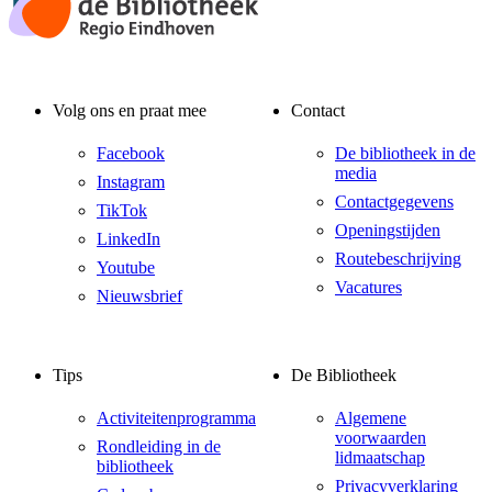
Volg ons en praat mee
Contact
Facebook
De bibliotheek in de
media
Instagram
Contactgegevens
TikTok
Openingstijden
LinkedIn
Routebeschrijving
Youtube
Vacatures
Nieuwsbrief
Tips
De Bibliotheek
Activiteitenprogramma
Algemene
voorwaarden
Rondleiding in de
lidmaatschap
bibliotheek
Privacyverklaring