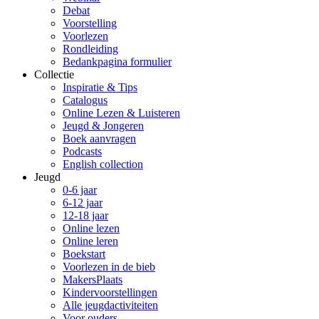
Debat
Voorstelling
Voorlezen
Rondleiding
Bedankpagina formulier
Collectie
Inspiratie & Tips
Catalogus
Online Lezen & Luisteren
Jeugd & Jongeren
Boek aanvragen
Podcasts
English collection
Jeugd
0-6 jaar
6-12 jaar
12-18 jaar
Online lezen
Online leren
Boekstart
Voorlezen in de bieb
MakersPlaats
Kindervoorstellingen
Alle jeugdactiviteiten
Voor ouders