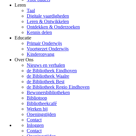
Leren
Taal
Digitale vaardigheden
Leren & Ontwikkelen
Ontdekken & Onderzoeken
Kennis delen
Educatie
Primair Onderwijs
Voortgezet Onderwijs
Kinderopvang
Over Ons
Nieuws en verhalen
de Bibliotheek Eindhoven
de Bibliotheek Waalre
de Bibliotheek Best
de Bibliotheek Regio Eindhoven
Bewonersbibliotheken
Bibliotoop
Bibliotheekcafé
Werken bij
Openingstijden
Contact
Inloggen
Contact