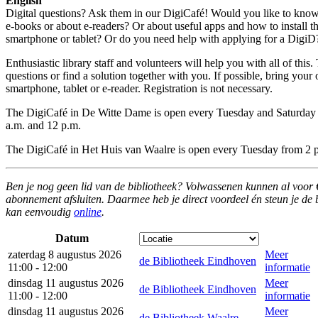
English
Digital questions? Ask them in our DigiCafé! Would you like to kn
e-books or about e-readers? Or about useful apps and how to install 
smartphone or tablet? Or do you need help with applying for a DigiD
Enthusiastic library staff and volunteers will help you with all of this
questions or find a solution together with you. If possible, bring your
smartphone, tablet or e-reader. Registration is not necessary.
The DigiCafé in De Witte Dame is open every Tuesday and Saturday
a.m. and 12 p.m.
The DigiCafé in Het Huis van Waalre is open every Tuesday from 2 p
Ben je nog geen lid van de bibliotheek? Volwassenen kunnen al voor 
abonnement afsluiten. Daarmee heb je direct voordeel én steun je de 
kan eenvoudig
online
.
Datum
zaterdag 8 augustus 2026
Meer
de Bibliotheek Eindhoven
11:00 - 12:00
informatie
dinsdag 11 augustus 2026
Meer
de Bibliotheek Eindhoven
11:00 - 12:00
informatie
dinsdag 11 augustus 2026
Meer
de Bibliotheek Waalre