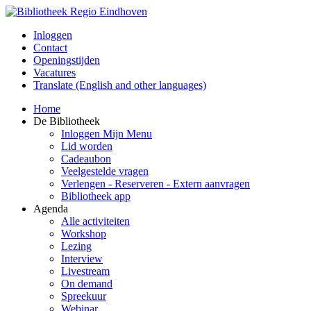
Inloggen
Contact
Openingstijden
Vacatures
Translate (English and other languages)
Home
De Bibliotheek
Inloggen Mijn Menu
Lid worden
Cadeaubon
Veelgestelde vragen
Verlengen - Reserveren - Extern aanvragen
Bibliotheek app
Agenda
Alle activiteiten
Workshop
Lezing
Interview
Livestream
On demand
Spreekuur
Webinar