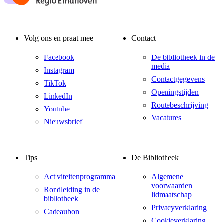
Volg ons en praat mee
Contact
Facebook
De bibliotheek in de
media
Instagram
Contactgegevens
TikTok
Openingstijden
LinkedIn
Routebeschrijving
Youtube
Vacatures
Nieuwsbrief
Tips
De Bibliotheek
Activiteitenprogramma
Algemene
voorwaarden
Rondleiding in de
lidmaatschap
bibliotheek
Privacyverklaring
Cadeaubon
Cookieverklaring