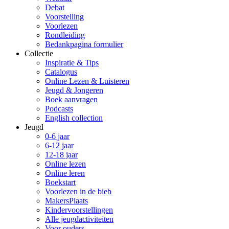
Debat
Voorstelling
Voorlezen
Rondleiding
Bedankpagina formulier
Collectie
Inspiratie & Tips
Catalogus
Online Lezen & Luisteren
Jeugd & Jongeren
Boek aanvragen
Podcasts
English collection
Jeugd
0-6 jaar
6-12 jaar
12-18 jaar
Online lezen
Online leren
Boekstart
Voorlezen in de bieb
MakersPlaats
Kindervoorstellingen
Alle jeugdactiviteiten
Voor ouders