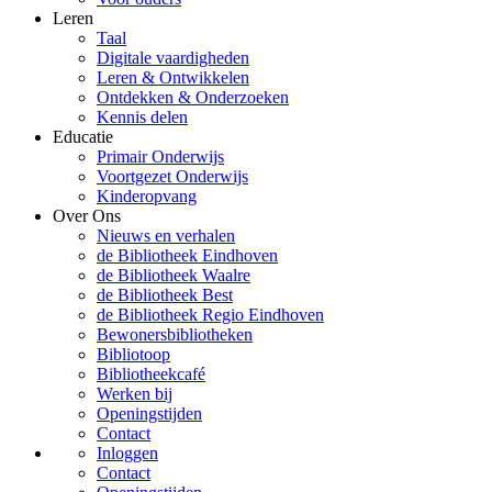
Leren
Taal
Digitale vaardigheden
Leren & Ontwikkelen
Ontdekken & Onderzoeken
Kennis delen
Educatie
Primair Onderwijs
Voortgezet Onderwijs
Kinderopvang
Over Ons
Nieuws en verhalen
de Bibliotheek Eindhoven
de Bibliotheek Waalre
de Bibliotheek Best
de Bibliotheek Regio Eindhoven
Bewonersbibliotheken
Bibliotoop
Bibliotheekcafé
Werken bij
Openingstijden
Contact
Inloggen
Contact