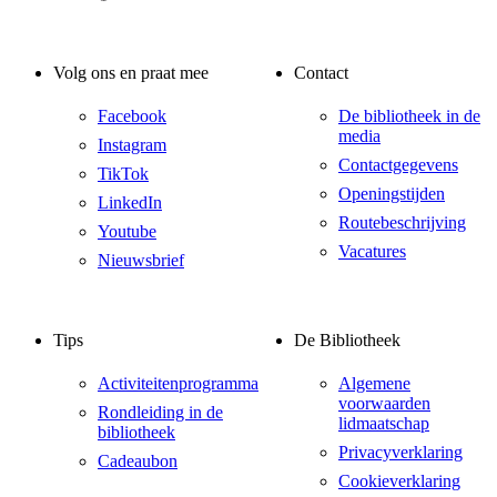
Volg ons en praat mee
Contact
Facebook
De bibliotheek in de
media
Instagram
Contactgegevens
TikTok
Openingstijden
LinkedIn
Routebeschrijving
Youtube
Vacatures
Nieuwsbrief
Tips
De Bibliotheek
Activiteitenprogramma
Algemene
voorwaarden
Rondleiding in de
lidmaatschap
bibliotheek
Privacyverklaring
Cadeaubon
Cookieverklaring