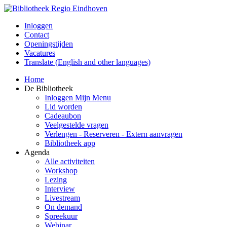
Inloggen
Contact
Openingstijden
Vacatures
Translate (English and other languages)
Home
De Bibliotheek
Inloggen Mijn Menu
Lid worden
Cadeaubon
Veelgestelde vragen
Verlengen - Reserveren - Extern aanvragen
Bibliotheek app
Agenda
Alle activiteiten
Workshop
Lezing
Interview
Livestream
On demand
Spreekuur
Webinar