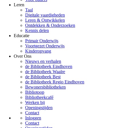
Leren
Taal
Digitale vaardigheden
Leren & Ontwikkelen
Ontdekken & Onderzoeken
Kennis delen
Educatie
Primair Onderwijs
Voortgezet Onderwijs
Kinderopvang
Over Ons
Nieuws en verhalen
de Bibliotheek Eindhoven
de Bibliotheek Waalre
de Bibliotheek Best
de Bibliotheek Regio Eindhoven
Bewonersbibliotheken
Bibliotoop
Bibliotheekcafé
Werken bij
Openingstijden
Contact
Inloggen
Contact