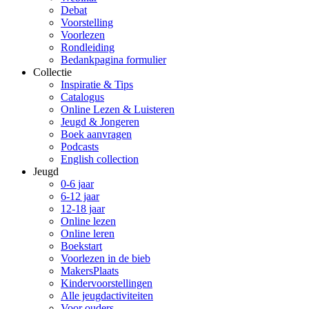
Debat
Voorstelling
Voorlezen
Rondleiding
Bedankpagina formulier
Collectie
Inspiratie & Tips
Catalogus
Online Lezen & Luisteren
Jeugd & Jongeren
Boek aanvragen
Podcasts
English collection
Jeugd
0-6 jaar
6-12 jaar
12-18 jaar
Online lezen
Online leren
Boekstart
Voorlezen in de bieb
MakersPlaats
Kindervoorstellingen
Alle jeugdactiviteiten
Voor ouders