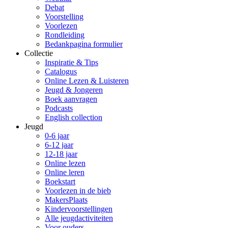
Debat
Voorstelling
Voorlezen
Rondleiding
Bedankpagina formulier
Collectie
Inspiratie & Tips
Catalogus
Online Lezen & Luisteren
Jeugd & Jongeren
Boek aanvragen
Podcasts
English collection
Jeugd
0-6 jaar
6-12 jaar
12-18 jaar
Online lezen
Online leren
Boekstart
Voorlezen in de bieb
MakersPlaats
Kindervoorstellingen
Alle jeugdactiviteiten
Voor ouders