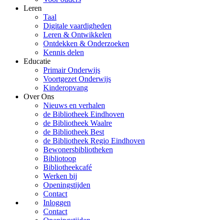
Leren
Taal
Digitale vaardigheden
Leren & Ontwikkelen
Ontdekken & Onderzoeken
Kennis delen
Educatie
Primair Onderwijs
Voortgezet Onderwijs
Kinderopvang
Over Ons
Nieuws en verhalen
de Bibliotheek Eindhoven
de Bibliotheek Waalre
de Bibliotheek Best
de Bibliotheek Regio Eindhoven
Bewonersbibliotheken
Bibliotoop
Bibliotheekcafé
Werken bij
Openingstijden
Contact
Inloggen
Contact