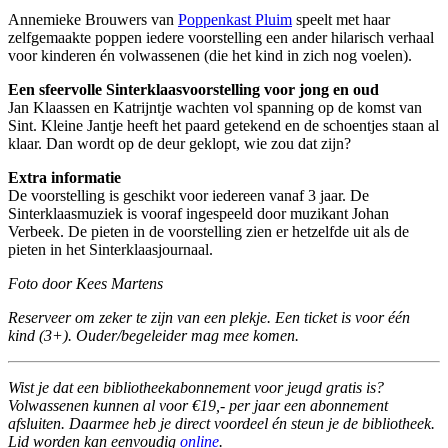
Annemieke Brouwers van
Poppenkast Pluim
speelt met haar
zelfgemaakte poppen iedere voorstelling een ander hilarisch verhaal
voor kinderen én volwassenen (die het kind in zich nog voelen).
Een sfeervolle Sinterklaasvoorstelling voor jong en oud
Jan Klaassen en Katrijntje wachten vol spanning op de komst van
Sint. Kleine Jantje heeft het paard getekend en de schoentjes staan al
klaar. Dan wordt op de deur geklopt, wie zou dat zijn?
Extra informatie
De voorstelling is geschikt voor iedereen vanaf 3 jaar. De
Sinterklaasmuziek is vooraf ingespeeld door muzikant Johan
Verbeek. De pieten in de voorstelling zien er hetzelfde uit als de
pieten in het Sinterklaasjournaal.
Foto door Kees Martens
Reserveer om zeker te zijn van een plekje. Een ticket is voor één
kind (3+). Ouder/begeleider mag mee komen.
Wist je dat een bibliotheekabonnement voor jeugd gratis is?
Volwassenen kunnen al voor €19,- per jaar een abonnement
afsluiten. Daarmee heb je direct voordeel én steun je de bibliotheek.
Lid worden kan eenvoudig
online
.