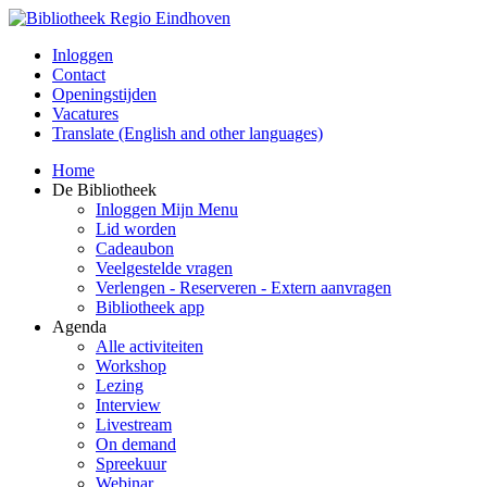
Inloggen
Contact
Openingstijden
Vacatures
Translate (English and other languages)
Home
De Bibliotheek
Inloggen Mijn Menu
Lid worden
Cadeaubon
Veelgestelde vragen
Verlengen - Reserveren - Extern aanvragen
Bibliotheek app
Agenda
Alle activiteiten
Workshop
Lezing
Interview
Livestream
On demand
Spreekuur
Webinar