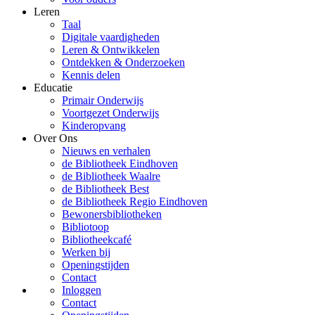
Leren
Taal
Digitale vaardigheden
Leren & Ontwikkelen
Ontdekken & Onderzoeken
Kennis delen
Educatie
Primair Onderwijs
Voortgezet Onderwijs
Kinderopvang
Over Ons
Nieuws en verhalen
de Bibliotheek Eindhoven
de Bibliotheek Waalre
de Bibliotheek Best
de Bibliotheek Regio Eindhoven
Bewonersbibliotheken
Bibliotoop
Bibliotheekcafé
Werken bij
Openingstijden
Contact
Inloggen
Contact