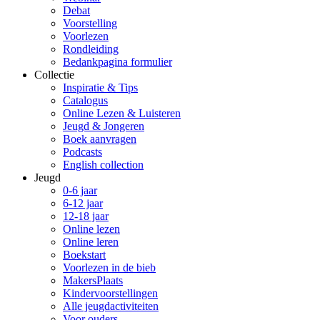
Debat
Voorstelling
Voorlezen
Rondleiding
Bedankpagina formulier
Collectie
Inspiratie & Tips
Catalogus
Online Lezen & Luisteren
Jeugd & Jongeren
Boek aanvragen
Podcasts
English collection
Jeugd
0-6 jaar
6-12 jaar
12-18 jaar
Online lezen
Online leren
Boekstart
Voorlezen in de bieb
MakersPlaats
Kindervoorstellingen
Alle jeugdactiviteiten
Voor ouders